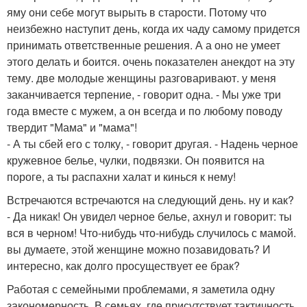
яму они себе могут вырыть в старости. Потому что
неизбежно наступит день, когда их чаду самому придется
принимать ответственные решения. А а оно не умеет
этого делать и боится. очень показателен анекдот на эту
тему. две молодые женщины разговаривают. у меня
заканчивается терпение, - говорит одна. - Мы уже три
года вместе с мужем, а он всегда и по любому поводу
твердит "Мама" и "мама"!
- А ты сбей его с толку, - говорит другая. - Надень черное
кружевное белье, чулки, подвязки. Он появится на
пороге, а ты распахни халат и кинься к нему!
Встречаются встречаются на следующий день. ну и как?
- Да никак! Он увидел черное белье, ахнул и говорит: ты
вся в черном! Что-нибудь что-нибудь случилось с мамой.
вы думаете, этой женщине можно позавидовать? И
интересно, как долго просуществует ее брак?
Работая с семейными проблемами, я заметила одну
закономерность. В семьях, где присутствует тактичность