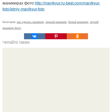
маникюрах фото
http://manikyur.ru-best.com/manikyur-
foto/letniy-manikyur-foto
Категории:
как сделать маникюр
,
черный маникюр
,
белый маникюр
,
летний
маникюр фото
Читайте также
Очередная подборка интересных и познавательных gif.