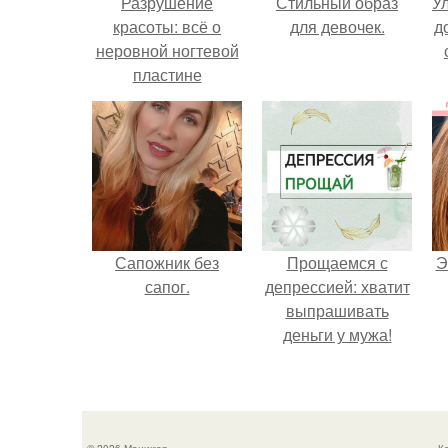
Разрушение
Стильный образ
У
красоты: всё о
для девочек.
д
неровной ногтевой
пластине
Сапожник без
Прощаемся с
Э
сапог.
депрессией: хватит
выпрашивать
деньги у мужа!