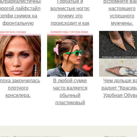
льтрареалистичный
Горбатые и
Вспомните ва
орогой лайфстайл
волнистые ногти:
настоящего
селфи снимок на
почему это
успешного
фронтальную
происходит и как
мужчины.
камеру.
справиться с этим
поха закончилась
В любой сумке
Чем дольше в
плотного
часто валяется
радует "Красив
консилера.
обычный
Удобная Обувь
пластиковый
крабик.