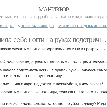
МАНИКЮР
и, мастер-классы, подробные уроки. все виды маникюра т
никюра
уроки маникюра
маникюр в домашних
ила себе ногти на руках подстричь 
 люблю сделать маникюр с короткими ногтями и прозрачный 
вой руке себе подстричь маникюрными ножницами получило
да начала подстригать ногти на правой руке - началось сам
ают или ломают ногтевую пластину.
алисты маникюра, подскажите пожалуйста, в чем секрет?
 победить маникюрные ножницы, если сам Сете ноготки по
ли только пилочка сможет качественно убрать длину? Рада 