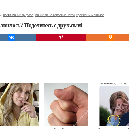
и:
ногти маникюр фото
,
маникюр на короткие ногти
,
красивый маникюр
авилось? Поделитесь с друзьями!