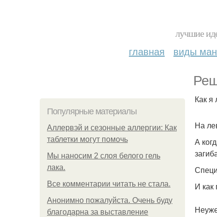
лучшие иде
главная
виды ма
Реш
Как я
Популярные материалы
На ле
Аллервэй и сезонные аллергии: Как
таблетки могут помочь
А ког
загиб
Мы наносим 2 слоя белого гель
лака.
Специ
Все комментарии читать не стала.
И как
Анонимно пожалуйста. Очень буду
Неуже
благодарна за выставление