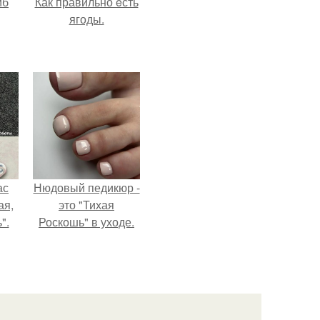
йб
Как правильно eсть
ягоды.
ас
Нюдовый педикюр -
ая,
это "Тихая
".
Роскошь" в уходе.