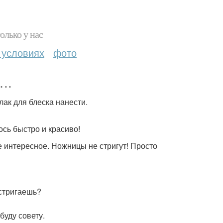
олько у нас
 условиях
фото
….
лак для блеска нанести.
сь быстро и красиво!
ое интересное. Ножницы не стригут! Просто
дстригаешь?
буду совету.