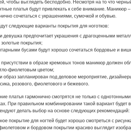
ей, чтобы выглядеть бесподобно. Несмотря на то что черн
нтные платья будут привлекать к себе внимание. Маникюр –
нично сочетаться с украшениями, сумочкой и обувью.
дут следующие варианты покрытия для ноготков:
и девушка предпочитает украшения с драгоценными металл
 золотые покрытия;
нтарными бусами будут хорошо сочетаться бордовые и виш
 присутствии в образе кремовых тонов маникюр должен об
тло-фиолетовым цветом;
и образ запланирован под деловое мероприятие, дизайнер
сика, розового, фиолетового и бежевого.
ние платья гармонично смотрятся не только с однотонными
ках. При правильном комбинировании такой вариант будет 
ендуют делать выбор на основе следующих рекомендаций:
ное покрытие для ногтей будет хорошо смотреться с рисунк
фиолетовом и бордовом покрытии красиво выглядит изобра