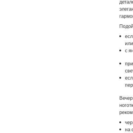
детал
элега
гармо
Подой
есл
или
с я
при
све
есл
пер
Вечер
ногот
реком
чер
на 