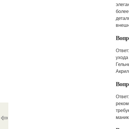
элега
более
детал
внешн
Вопро
Ответ
ухода
Гельн
Акрил
Вопр
Ответ
реком
требу
⇦
маник