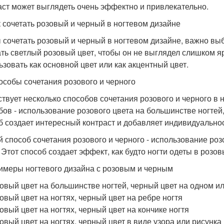
аст может выглядеть очень эффектно и привлекательно.
к сочетать розовый и черный в ногтевом дизайне
 сочетать розовый и черный в ногтевом дизайне, важно вы
ть светлый розовый цвет, чтобы он не выглядел слишком 
ьзовать как основной цвет или как акцентный цвет.
особы сочетания розового и черного
твует несколько способов сочетания розового и черного в 
бов - использование розового цвета на большинстве ногтей, 
б создает интересный контраст и добавляет индивидуальнос
й способ сочетания розового и черного - использование розо
. Этот способ создает эффект, как будто ногти одеты в розо
имеры ногтевого дизайна с розовым и черным
овый цвет на большинстве ногтей, черный цвет на одном ил
овый цвет на ногтях, черный цвет на ребре ногтя
овый цвет на ногтях, черный цвет на кончике ногтя
овый цвет на ногтях, черный цвет в виде узора или рисунка