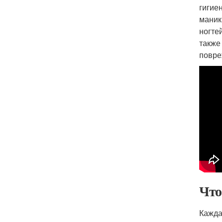
гигие
маник
ногте
также
повре
Что
Кажда