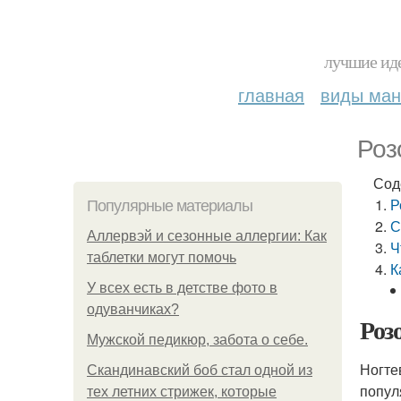
лучшие иде
главная
виды ма
Роз
Сод
Р
Популярные материалы
С
Аллервэй и сезонные аллергии: Как
Ч
таблетки могут помочь
К
У всех есть в детстве фото в
одуванчиках?
Роз
Мужской педикюр, забота о себе.
Ногте
Скандинавский боб стал одной из
попул
тех летних стрижек, которые