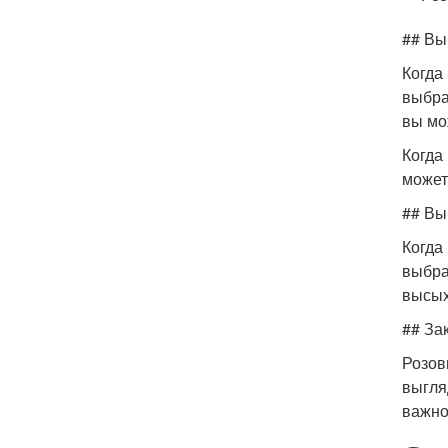
## Вы
Когда
выбра
вы мо
Когда
может
## Вы
Когда
выбра
высых
## За
Розов
выгля
важно