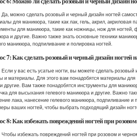
ос 6: Можно ли сделать розовый и черный дизайн н
: Да, можно сделать розовый и черный дизайн ногтей самос
иалы для маникюра, такие как лак, гель, акрил, акриловая п
ументы для маникюра, такие как ножницы, нож для ногтей,
юра и другие. Важно также знать основные техники маникюр
ого маникюра, подпиливание и полировка ногтей.
с 7: Как сделать розовый и черный дизайн ногтей н
: Если у вас есть усатые ногти, вы можете сделать розовый
ы и материалы. Для этого вам понадобятся материалы для ма
 и другие. Вам также понадобятся инструменты для маникюр
чка для высыхания гелевого маникюра и другие. Важно такж
ение лака, нанесение гелевого маникюра, подпиливание и 
меры ваших ногтей, чтобы выбрать подходящий дизайн ногт
с 8: Как избежать повреждений ногтей при розовом
: Чтобы избежать повреждений ногтей при розовом и черно