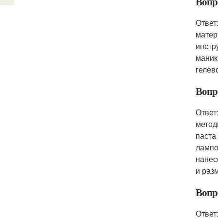
Вопр
Ответ
матер
инстр
маник
гелев
Вопро
Ответ
метод
паста
лампо
нанес
и раз
Вопро
Ответ