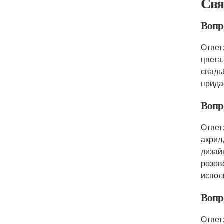
Свя
Вопро
Ответ
цвета
свадь
прида
Вопр
Ответ
акрил
дизай
розов
испол
Вопр
Ответ