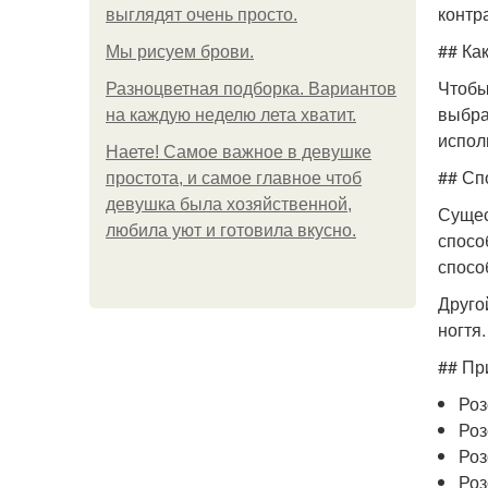
контр
выглядят очень просто.
## Ка
Мы рисуем брови.
Чтобы
Разноцветная подборка. Вариантов
выбра
на каждую неделю лета хватит.
испол
Наете! Самое важное в девушке
## Сп
простота, и самое главное чтоб
девушка была хозяйственной,
Сущес
любила уют и готовила вкусно.
спосо
спосо
Друго
ногтя
## Пр
Роз
Роз
Роз
Роз