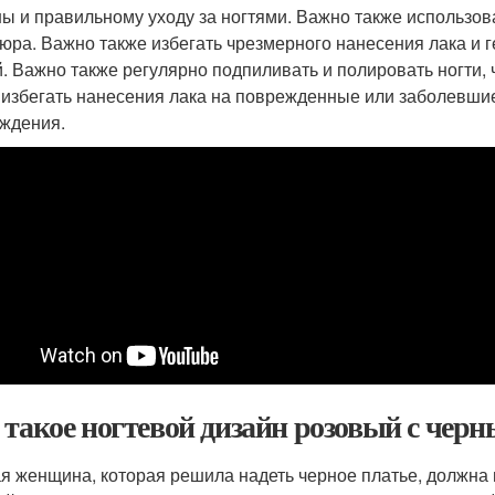
ны и правильному уходу за ногтями. Важно также использо
юра. Важно также избегать чрезмерного нанесения лака и 
й. Важно также регулярно подпиливать и полировать ногти,
 избегать нанесения лака на поврежденные или заболевшие
ждения.
 такое ногтевой дизайн розовый с чер
я женщина, которая решила надеть черное платье, должна