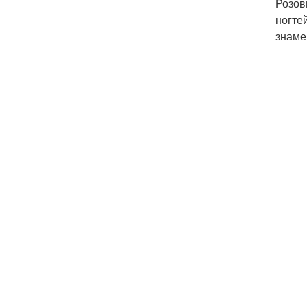
Розов
ногте
знаме