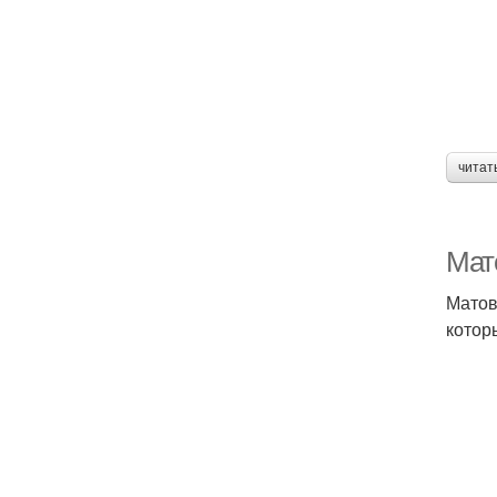
читат
Мат
Матов
котор