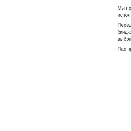
Мы пр
испол
Перед
(жидк
выбра
Пар п