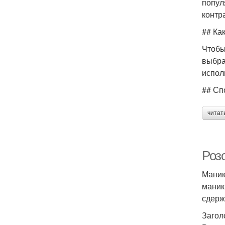
попул
контр
## Ка
Чтобы
выбра
испол
## Сп
читат
Роз
Маник
маник
сдерж
Загол