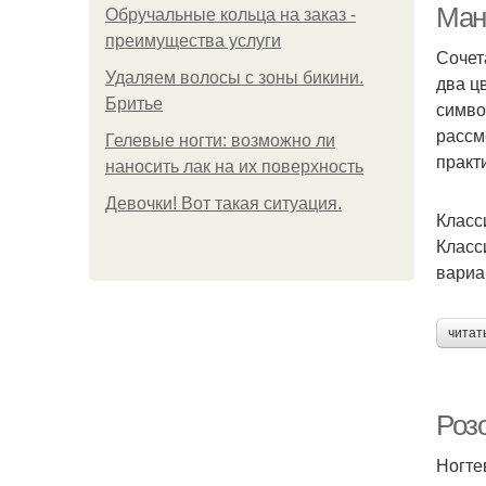
Ман
Обручальные кольца на заказ -
преимущества услуги
Сочет
Удаляем волосы с зоны бикини.
два ц
Бритье
симво
рассм
Гелевые ногти: возможно ли
практ
наносить лак на их поверхность
Девочки! Вот такая ситуация.
Класс
Класс
вариа
читат
Роз
Ногте