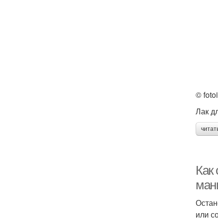
© foto
Лак д
читат
Как
ман
Остан
или с