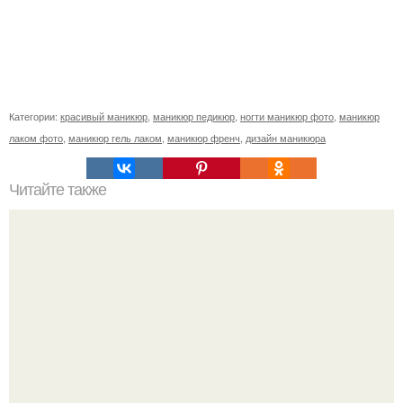
Категории:
красивый маникюр
,
маникюр педикюр
,
ногти маникюр фото
,
маникюр
лаком фото
,
маникюр гель лаком
,
маникюр френч
,
дизайн маникюра
Читайте также
10 секретов безупречного маникюра?