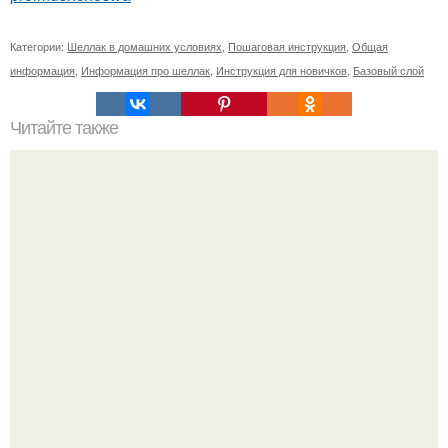
Категории:
Шеллак в домашних условиях
,
Пошаговая инструкция
,
Общая
информация
,
Информация про шеллак
,
Инструкция для новичков
,
Базовый слой
Читайте также
Реклама для мастера маникюра текст. Как привлечь
больше клиентов на маникюр