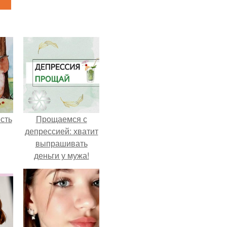
сть
Прощаемся с
депрессией: хватит
выпрашивать
деньги у мужа!