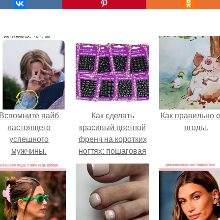
Вспомните вайб
Как сделать
Как правильно e
настоящего
красивый цветной
ягоды.
успешного
френч на коротких
мужчины.
ногтях: пошаговая
инструкция