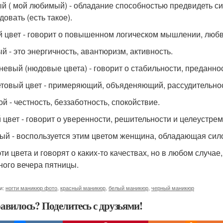
й ( мой любимый) - обладание способностью предвидеть си
овать (есть такое).
 цвет - говорит о повышенном логическом мышлении, любви
й - это энергичность, авантюризм, активность.
невый (нюдовые цвета) - говорит о стабильности, преданно
товый цвет - примеряющий, объяденяющий, рассудительнос
й - честность, беззаботность, спокойствие.
 цвет - говорит о уверенности, решительности и целеустре
ый - воспользуется этим цветом женщина, обладающая сил
эти цвета и говорят о каких-то качествах, но в любом случа
ного вечера пятницы.
и:
ногти маникюр фото
,
красный маникюр
,
белый маникюр
,
черный маникюр
авилось? Поделитесь с друзьями!