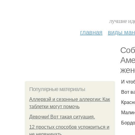
лучшие иде
главная
виды ма
Соб
Аме
жен
И что
Популярные материалы
Вот в
Аллервэй и сезонные аллергии: Как
Красны
таблетки могут помочь
Малин
Девочки! Вот такая ситуация.
Бордо
12 простых способов успокоиться и
не нервничать.