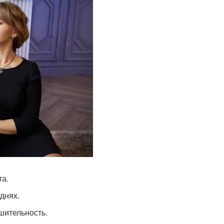
та.
днях.
шительность.