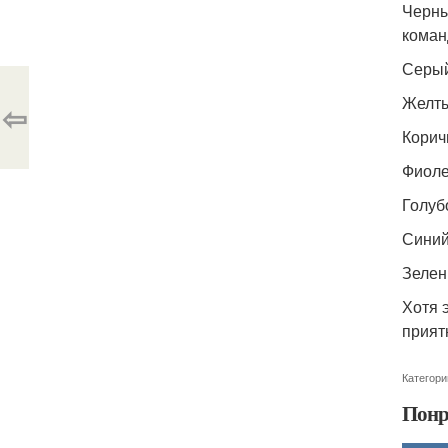
Черны
команд
Серый
Желты
⇦
Корич
Фиоле
Голубо
Синий
Зелен
Хотя 
прият
Категори
Понр