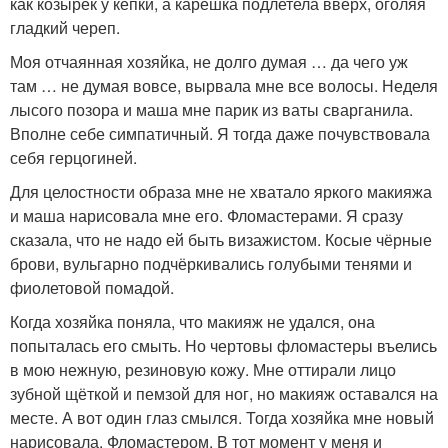
как козырёк у кепки, а карешка подлетела вверх, оголяя
гладкий череп.
Моя отчаянная хозяйка, не долго думая … да чего уж
там … не думая вовсе, вырвала мне все волосы. Неделя
лысого позора и маша мне парик из ваты сварганила.
Вполне себе симпатичный. Я тогда даже почувствовала
себя герцогиней.
Для целостности образа мне не хватало яркого макияжа
и маша нарисовала мне его. Фломастерами. Я сразу
сказала, что не надо ей быть визажистом. Косые чёрные
брови, вульгарно подчёркивались голубыми тенями и
фиолетовой помадой.
Когда хозяйка поняла, что макияж не удался, она
попыталась его смыть. Но чертовы фломастеры въелись
в мою нежную, резиновую кожу. Мне оттирали лицо
зубной щёткой и пемзой для ног, но макияж оставался на
месте. А вот один глаз смылся. Тогда хозяйка мне новый
нарисовала. Фломастером. В тот момент у меня и