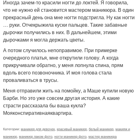
Иногда зачем-то красили ногти до локтей. Я говорила,
что не нужно ей становится мастером маникюра. В один
прекрасный день она мне ногти подстригла. Ну как ногти
… руки. Отчекрыжила куски пальцев. Такие забавные
дырочки получились в них. В дальнейшем, этими
дырочками я могла держать цветы.
А потом случилось непоправимое. При примерке
очередного платья, мне открутили голову. А когда
прикручивали обратно, у меня лопнула спина, прям
вдоль всего позвоночника. И моя голова стала
проваливаться в трусы.
Меня отправили жить на помойку, а Маше купили новую
Барби. Но это уже совсем другая история. А какие
страсти рассказала бы ваша кукла?
Мояконспиративнаяквартира.
Категории:
маникюр для девочек
,
красивый маникюр
,
белый маникюр
,
макияж и
маникюр
,
маникюр лаком фото
,
ногти маникюр фото
,
мастер маникюра