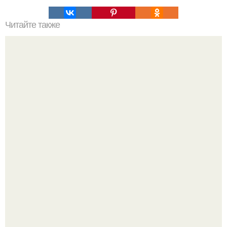
Читайте также
Сколько отрастает ноготь. Как происходит процесс роста
ногтей