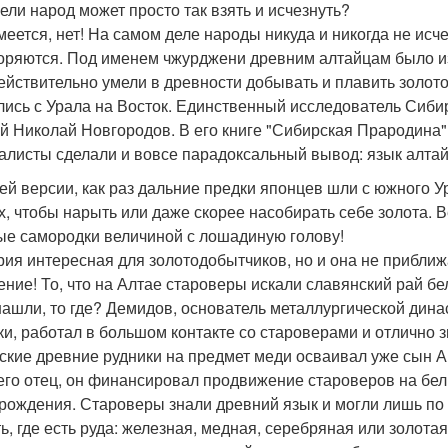
жели народ может просто так взять и исчезнуть?
умеется, нет! На самом деле народы никуда и никогда не исч
оряются. Под именем чжурджени древним алтайцам было из
ействительно умели в древности добывать и плавить золот
лись с Урала на Восток. Единственный исследователь Сибир
й Николай Новгородов. В его книге "Сибирская Прародина" э
алисты сделали и вовсе парадоксальный вывод: язык алта
ей версии, как раз дальние предки японцев шли с южного У
х, чтобы нарыть или даже скорее насобирать себе золота. В
ые самородки величиной с лошадиную голову!
ория интересная для золотодобытчиков, но и она не прибли
пение! То, что на Алтае староверы искали славянский рай б
нашли, то где? Демидов, основатель металлургической дина
ки, работал в большом контакте со староверами и отлично 
ские древние рудники на предмет меди осваивал уже сын А
 его отец, он финансировал продвижение староверов на бе
рождения. Староверы знали древний язык и могли лишь по 
ть, где есть руда: железная, медная, серебряная или золота