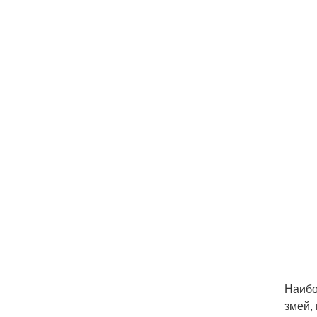
Наибо
змей,