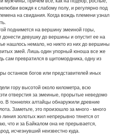
и мужчины, причем все, как на подбор, рослые,
нелюбви вождя к слабому полу, и регулярно под
емена на свидания. Когда вождь племени узнал
ть.
стой поднимется на вершину змеиной горы,
т донести девушку до вершины и опустит ее на
тье нашлось немало, но никто из них до вершины
довитых змей. Лишь один упорный юноша все же
ь сам превратился в щитомордника, одну из
оры останков богов или представителей иных
дели гору высотой около километра, всю
 эти отверстия за змеиные, прорытые неведомо
то. В тоннелях алтайцы обнаружили древние
ота. Заметьте, это произошло за много - много
то линия золотых жил непрерывно тянется от
аю, что и за Байкалом она не прерывается,
род, исчезнувший неизвестно куда.