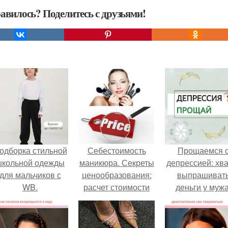
авилось? Поделитесь с друзьями!
одборка стильной
Себестоимость
Прощаемся 
школьной одежды
маникюра. Секреты
депрессией: хва
для мальчиков с
ценообразования:
выпрашиват
WB.
расчет стоимости
деньги у мужа
услуг (Beautyday.