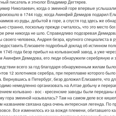
тный писатель и этнолог Владимир Дегтярев.
димир Николаевич, когда о змеиной горе впервые услышали
 произошло в 1744 году, когда Акинфий Демидов подарил Ел
раммов из руды, добытой в горе, а спустя год здесь же обн
ьно странно, поскольку прежде считалось, что это место бог
ре речи никогда не шло. Справедливо подозревая Демидова
ы своего человека, Андрея беэра, крупного специалиста в 
редоставить Елизавете подробный доклад об истинном пол
я 1745 года беэр прибыл на колыванский завод, а уже через
м Акинфия Демидова, его люди обнаружили серебряную и з
едствии всего за год благодаря обнаруженным жилам было
нтов 12 золотников серебра, при переплавке которого было
а. Вернувшись в Петербург, беэр доложил Елизавете, что д
одимо немедленно организовать на Алтае добычу и перераб
ением колывано - вос - кресенские заводы были переданы 
ему гора змеиной называлась? Там на самом деле все кише
тим названием связана одна очень интересная легенда. По п
вовсе. Все изменилось из-за вождя племени, обитавшего как