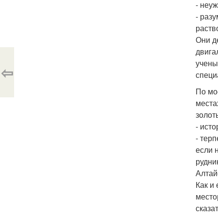
- неу
- раз
раств
Они д
двига
учены
⇦
специ
По мо
места
золот
- ист
- тер
если 
рудни
Алтай
Как и
место
сказа