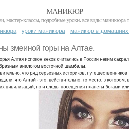
МАНИКЮР
и, мастер-классы, подробные уроки. все виды маникюра т
никюра
уроки маникюра
маникюр в домашних
ны змеиной горы на Алтае.
орья Алтая испокон веков считались в России неким сакра
бразным аналогом восточной шамбалы.
вительно, что ряд серьезных историков, путешественников 
ждали, что Алтай - это, действительно, то место, в котором,
их цивилизаций, но и следы посещения планеты богами ил