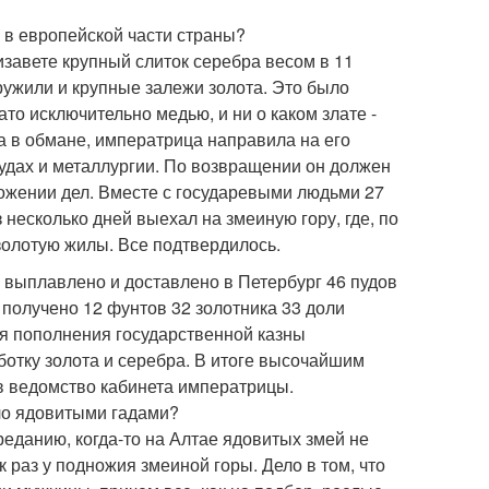
 в европейской части страны?
изавете крупный слиток серебра весом в 11
аружили и крупные залежи золота. Это было
ато исключительно медью, и ни о каком злате -
 в обмане, императрица направила на его
рудах и металлургии. По возвращении он должен
ожении дел. Вместе с государевыми людьми 27
 несколько дней выехал на змеиную гору, где, по
олотую жилы. Все подтвердилось.
 выплавлено и доставлено в Петербург 46 пудов
 получено 12 фунтов 32 золотника 33 доли
ля пополнения государственной казны
отку золота и серебра. В итоге высочайшим
в ведомство кабинета императрицы.
ло ядовитыми гадами?
реданию, когда-то на Алтае ядовитых змей не
 раз у подножия змеиной горы. Дело в том, что