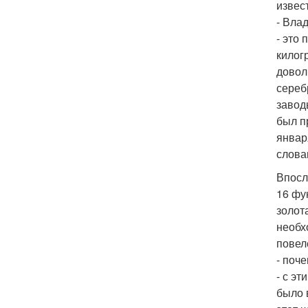
извес
- Вла
- это
килог
довол
сереб
завод
был п
январ
слова
Впосл
16 фу
золот
необх
повел
- поч
- с э
было 