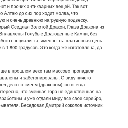
ет и прочих антикварных вещей. Так вот
о Алтаю до сих пор ходит молва, что
ную и очень древнюю нагрудную подвеску.
орый Оседлал Золотой Дракон, Глаза Дракона из
 Вплавлены Голубые Драгоценные Камни, без
юбого специалиста, именно эта платиновая цепь
в 1 800 градусов. Это когда же изготовлена, да
. Еще в прошлом веке там массово пропадали
авалены и забетонированы. С виду ничего
мел дело со змеем (драконом), он всегда
тересно, что змеиная гора не единственная на
азработаны и уже отдали миру все свое серебро,
крывателя. Беседовал Дмитрий соколов источник: