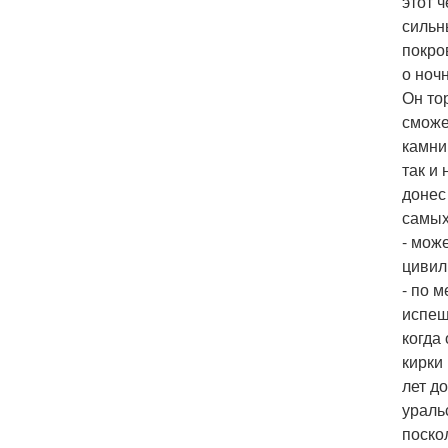
этот 
сильн
покро
о ноч
Он то
сможе
камни
так и
донес
самых
- мож
цивил
- по 
испещ
когда
кирки
лет д
ураль
поско