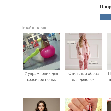
Понр
Читайте также
7 упражнений для
Стильный образ
П
красивой попы.
для девочек.