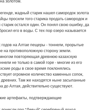
на золотом.
 легенде, жадный старик нашел самородок золота
тайцы просили того старика продать самородок и
й старик остался один. Он понял свою ошибку, да
бросил его в воды. С тех пор озеро называется
х годов на Алтае пещеры - тоннели, прорытые
не на противоположную сторону земли.
во многом повторяющая древнюю казахскую
нели не только в самой горе - многие из его
захские роды в свое время поклонялись
ствует огромное количество каменных сопок,
древних. Там же находятся ныне засыпанные
а до Алтая, действительно существуют.
какие артефакты, подтверждающие
 донесли про "Левый" серебряный доход