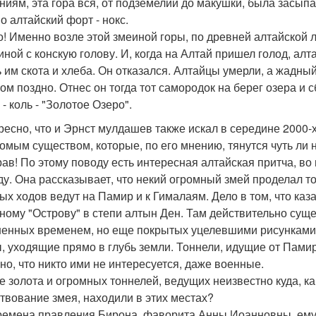
ниям, эта гора вся, от подземелий до макушки, была засыпа
о алтайский форт - нокс.
но! Именно возле этой змеиной горы, по древней алтайской
иной с конскую голову. И, когда на Алтай пришел голод, ал
ь им скота и хлеба. Он отказался. Алтайцы умерли, а жадны
ом поздно. Отнес он тогда тот самородок на берег озера и с
- коль - "Золотое Озеро".
ересно, что и Эрнст мулдашев также искал в середине 2000-
омым существом, которые, по его мнению, тянутся чуть ли 
прав! По этому поводу есть интересная алтайская притча, 
ду. Она рассказывает, что некий огромный змей проделал тон
ых ходов ведут на Памир и к Гималаям. Дело в том, что ка
ному "Острову" в степи алтын Ден. Там действительно суще
енных временем, но еще покрытых уцелевшими рисунками 
, уходящие прямо в глубь земли. Тоннели, идущие от Памир
но, что никто ими не интересуется, даже военные.
ме золота и огромных тоннелей, ведущих неизвестно куда, 
твование змея, находили в этих местах?
времена правления Бирона, фаворита Анны Иоанновны, ему