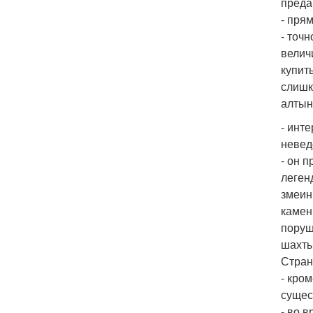
преда
- прям
- точ
велич
купит
слишк
алтын 
- инт
невед
- он 
леген
змеин
камен
поруш
шахты
Стран
- кро
сущес
- во 