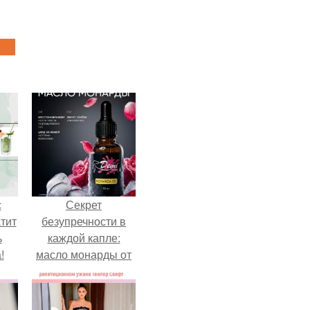
с
Секрет
тит
безупречности в
ь
каждой капле:
!
масло монарды от
Demi Sweet.