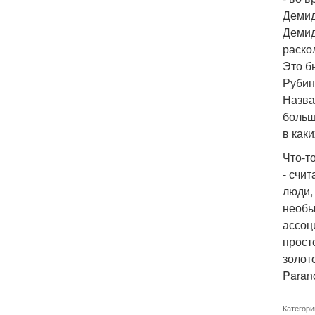
Демид
Демид
раско
Это б
Рубин
Назва
больш
в как
Что-т
- счи
люди,
необы
ассоц
прост
золот
Parano
Категори