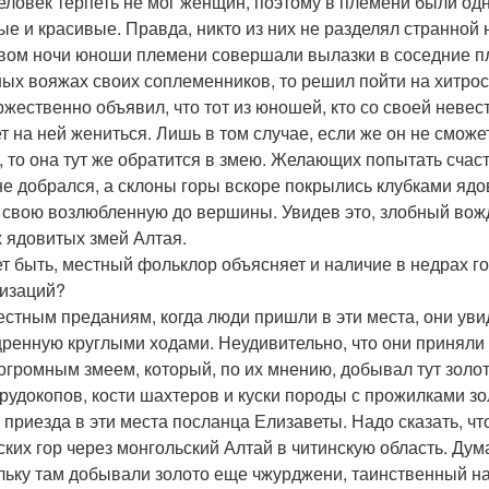
человек терпеть не мог женщин, поэтому в племени были одн
ые и красивые. Правда, никто из них не разделял странной 
вом ночи юноши племени совершали вылазки в соседние пл
ных вояжах своих соплеменников, то решил пойти на хитрос
ржественно объявил, что тот из юношей, кто со своей неве
т на ней жениться. Лишь в том случае, если же он не сможе
, то она тут же обратится в змею. Желающих попытать счас
 не добрался, а склоны горы вскоре покрылись клубками я
 свою возлюбленную до вершины. Увидев это, злобный вожд
 ядовитых змей Алтая.
ет быть, местный фольклор объясняет и наличие в недрах г
изаций?
местным преданиям, когда люди пришли в эти места, они уви
ренную круглыми ходами. Неудивительно, что они приняли
 огромным змеем, который, по их мнению, добывал тут золо
 рудокопов, кости шахтеров и куски породы с прожилками зол
о приезда в эти места посланца Елизаветы. Надо сказать, ч
ских гор через монгольский Алтай в читинскую область. Дум
льку там добывали золото еще чжурджени, таинственный на