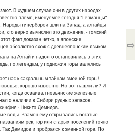
езают. В худшем случае они в других народах
вестно племя, именуемое сегодня "Германцы".
о. Народы гипербореи шли на Запад, а алтайцы
и, кто верно вычислил это движение, - томский
тот факт доказан четко, а японские
⇨
йцев абсолютно схож с древнеяпонским языком!
рала на Алтай и надолго остановились в этих
едь, по легендам, у подножия горы валялись
жает нас к сакральным тайнам змеиной горы!
еловодье, хорошо известно. Но вот нашли ли? И
стии, когда осваивал невьянские железные
знал о наличии в Сибири рудных запасов.
кинфия - Никита Демидов.
лые воды. Взамен ему открывались богатые
названиям рек, гор или старых поселений точно
я. Так Демидов и пробрался к змеиной горе. По