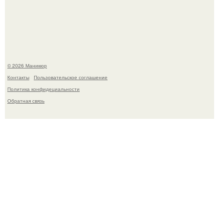
школьница - она покончила с собой на фоне подготовки к
контрольной по английскому языку.
© 2026 Маникюр
Контакты
Пользовательское соглашение
Политика конфидециальности
Обратная связь