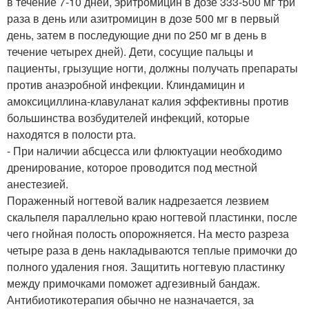
в течение 7-10 дней, эритромицин в дозе 333-500 мг три
раза в день или азитромицин в дозе 500 мг в первый
день, затем в последующие дни по 250 мг в день в
течение четырех дней). Дети, сосущие пальцы и
пациенты, грызущие ногти, должны получать препараты
против анаэробной инфекции. Клиндамицин и
амоксициллина-клавуланат калия эффективны против
большинства возбудителей инфекций, которые
находятся в полости рта.
- При наличии абсцесса или флюктуации необходимо
дренирование, которое проводится под местной
анестезией.
Пораженный ногтевой валик надрезается лезвием
скальпеля параллельно краю ногтевой пластинки, после
чего гнойная полость опорожняется. На место разреза
четыре раза в день накладываются теплые примочки до
полного удаления гноя. Защитить ногтевую пластинку
между примочками поможет адгезивный бандаж.
Антибиотикотерапия обычно не назначается, за