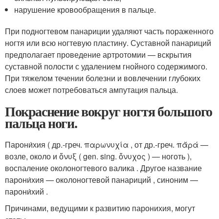
нарушение кровообращения в пальце.
При подногтевом панариции удаляют часть пораженного
ногтя или всю ногтевую пластину. Суставной панариций
предполагает проведение артротомии — вскрытия
суставной полости с удалением гнойного содержимого.
При тяжелом течении болезни и вовлечении глубоких
слоев может потребоваться ампутация пальца.
Покраснение вокруг ногтя большого
пальца ноги.
Парони́хия ( др.-греч. παρωνυχία , от др.-греч. πᾰρά —
возле, около и ὄνυξ ( gen. sing. ὄνυχος ) — ноготь ),
воспаление околоногтевого валика
. Другое название
парони́хия — околоногтевой панариций
, синоним —
парони́хий .
Причинами, ведущими к развитию паронихия, могут