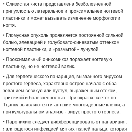
• Слизистая киста представлена безболезненной
припухлостью латеральное и проксимальнее ногтевой
пластинки и может вызывать изменение морфологии
ногтя.
• Гломусная опухоль проявляется постоянной сильной
болью, элевацией и голубовато-синеватым оттенком
ногтевой пластинки, и «размытой» лунулой.
• Проксимальный онихомикоз поражает ногтевую
пластинку, но не ногтевой валик.
• Для герпетического панариция, вызванного вирусом
простого герпеса, характерно острое начало с обра
зованием везикул или пустул, выраженным отеком,
эритемой и болезненностью. При окраске клеток по
Тцанку выявляются гигантские многоядерные клетки, а
при культуральном анализе - вирус простого герпеса.
• Паронихию следует дифференцировать от панариция,
являющегося инфекцией мягких тканей пальца, которая