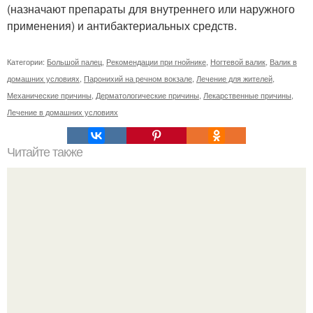
(назначают препараты для внутреннего или наружного
применения) и антибактериальных средств.
Категории:
Большой палец
,
Рекомендации при гнойнике
,
Ногтевой валик
,
Валик в
домашних условиях
,
Паронихий на речном вокзале
,
Лечение для жителей
,
Механические причины
,
Дерматологические причины
,
Лекарственные причины
,
Лечение в домашних условиях
Читайте также
Когда стричь ногти к деньгам. 33 народные приметы,
чтобы привлечь деньги в дом.