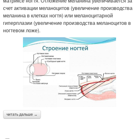
матриксе ногтя. Отложение меланина увеличивается за
счет активации меланоцитов (увеличение производства
меланина в клетках ногтя) или меланоцитарной
гиперплазии (увеличение производства меланоцитов в
ногтевом ложе).
читать дальше →