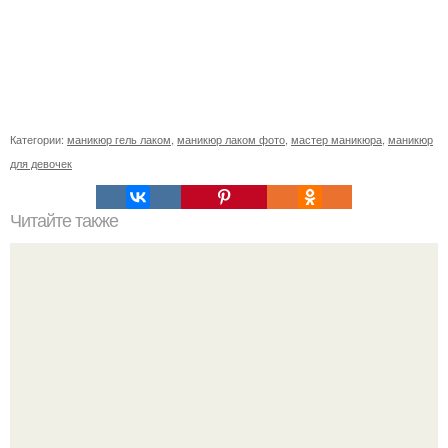
Категории:
маникюр гель лаком
,
маникюр лаком фото
,
мастер маникюра
,
маникюр
для девочек
Читайте также
Миф 1. наращивание портит ногти.