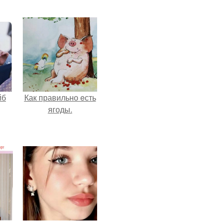
йб
Как правильно eсть
ягоды.