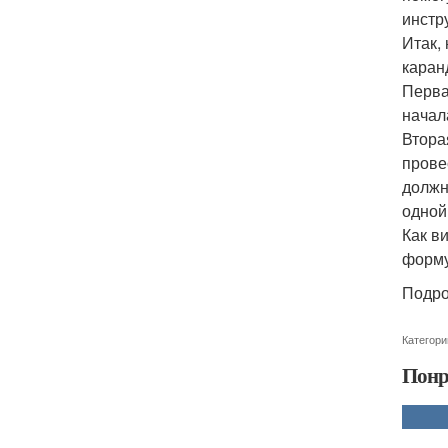
инстр
Итак,
каран
Перва
начал
Втора
прове
должн
одной
Как в
форму
Подро
Категори
Понр