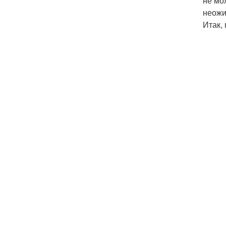
не мо
неожи
Итак,