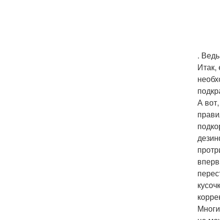
. Вед
Итак,
необх
подкр
А вот
прави
подко
дезин
протр
вперв
перес
кусоч
корре
Многи