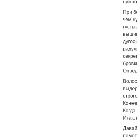
нужно
При б
чем н
густы
выщип
дугоо
радуж
секре
бровк
Опред
Волос
выдер
строго
Конеч
Когда
Итак,
Давай
помог