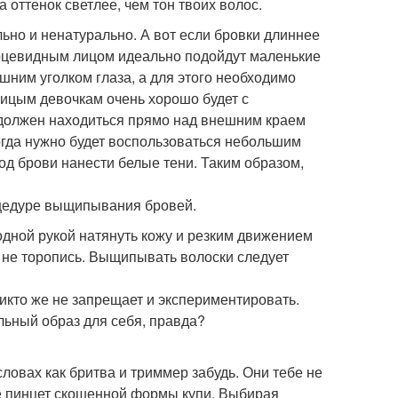
 оттенок светлее, чем тон твоих волос.
ьно и ненатурально. А вот если бровки длиннее
ерцевидным лицом идеально подойдут маленькие
шним уголком глаза, а для этого необходимо
лицым девочкам очень хорошо будет с
 должен находиться прямо над внешним краем
тогда нужно будет воспользоваться небольшим
од брови нанести белые тени. Таким образом,
цедуре выщипывания бровей.
одной рукой натянуть кожу и резким движением
и не торопись. Выщипывать волоски следует
икто же не запрещает и экспериментировать.
льный образ для себя, правда?
словах как бритва и триммер забудь. Они тебе не
ше пинцет скошенной формы купи. Выбирая