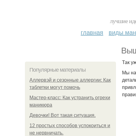
лучшие иде
главная
виды ма
Выщ
Так у
Популярные материалы
Мы на
детал
Аллервэй и сезонные аллергии: Как
привл
таблетки могут помочь
прави
Мастер-класс: Как устранить огрехи
маникюра
Девочки! Вот такая ситуация.
12 простых способов успокоиться и
не нервничать.