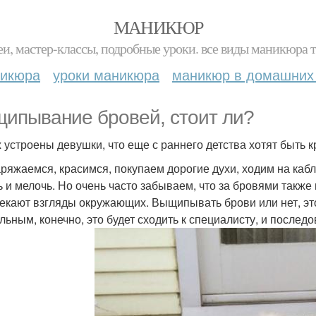
МАНИКЮР
и, мастер-классы, подробные уроки. все виды маникюра т
никюра
уроки маникюра
маникюр в домашних
ипывание бровей, стоит ли?
ж устроены девушки, что еще с раннего детства хотят быть 
ряжаемся, красимся, покупаем дорогие духи, ходим на ка
ь и мелочь. Но очень часто забываем, что за бровями такж
екают взгляды окружающих. Выщипывать брови или нет, эт
льным, конечно, это будет сходить к специалисту, и последо