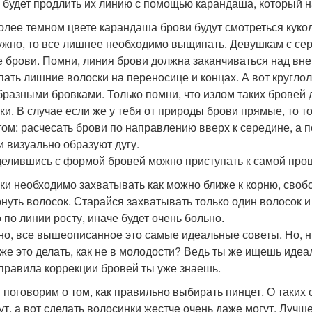
 будет продлить их линию с помощью карандаша, который на
олее темном цвете карандаша брови будут смотреться кукол
ужно, то все лишнее необходимо выщипать. Девушкам с с
е брови. Помни, линия брови должна заканчиваться над вне
ать лишние волоски на переносице и концах. А вот кругло
бразными бровками. Только помни, что излом таких бровей
ки. В случае если же у тебя от природы брови прямые, то 
том: расчесать брови по направлению вверх к середине, а п
и визуально образуют дугу.
елившись с формой бровей можно приступать к самой про
ки необходимо захватывать как можно ближе к корню, своб
нуть волосок. Старайся захватывать только один волосок 
 по линии росту, иначе будет очень больно.
но, все вышеописанное это самые идеальные советы. Но, н
 же это делать, как не в молодости? Ведь ты же ищешь идеа
 правила коррекции бровей ты уже знаешь.
 поговорим о том, как правильно выбирать пинцет. О таких 
ут, а вот сделать волосинки жестче очень даже могут. Луч