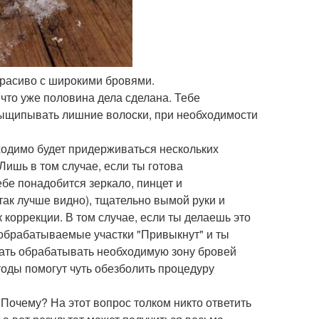
 красиво с широкими бровями.
, что уже половина дела сделана. Тебе
выщипывать лишние волоски, при необходимости
бходимо будет придерживаться нескольких
Лишь в том случае, если ты готова
ебе понадобится зеркало, пинцет и
ак лучше видно), тщательно вымой руки и
 коррекции. В том случае, если ты делаешь это
, обрабатываемые участки "Привыкнут" и ты
вать обрабатывать необходимую зону бровей
тоды помогут чуть обезболить процедуру
очему? На этот вопрос толком никто ответить