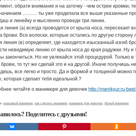
умент, обрати внимание и на заточку - чем острее кромки, 
 начинаем ……… ты уже проделала все выше указанные проц
даш и линейку и мысленно проведи три линии.
я линия (а) всегда проводится от крыла носа, пересекает в
а брови. Все волоски, которые остались по другую сторону 
я линия (в) определяет, где находится изысканный изгиб бр
сти невидимую линию от крыла носа до края радужки. Ну и т
ы закончиться. Но не увлекайся этой процедурой. Только в
 брови, то тут же сделай это и на другой. Иначе получишь 
идишь, все легко и просто. Да и формой и толщиной можно 
, которая сделает тебя идеальной.?
бнее читайте о маникюре для девочек
http://manikyur.ru-be
и:
красивый маникюр
,
как сделать маникюр
,
маникюр для девочек
,
белый маникюр
авилось? Поделитесь с друзьями!