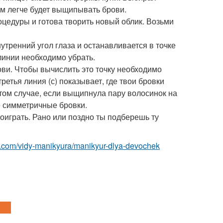
тем легче будет выщипывать брови.
едуры и готова творить новый облик. Возьми
нутренний угол глаза и останавливается в точке
линии необходимо убрать.
ови. Чтобы вычислить это точку необходимо
ретья линия (с) показывает, где твои бровки
 том случае, если выщипнула пару волосинок на
не симметричные бровки.
поиграть. Рано или поздно ты подберешь ту
st.com/vidy-manikyura/manikyur-dlya-devochek