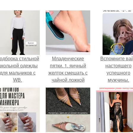
одборка стильной
Младенческие
Вспомните ва
школьной одежды
пятки. 1. яичный
настоящего
для мальчиков с
желток смешать с
успешного
WB.
чайной ложкой
мужчины.
лимонного сока и
столовой ложкой
картофельного
крахмала.