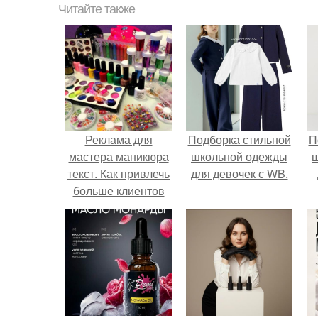
Читайте также
Реклама для
Подборка стильной
П
мастера маникюра
школьной одежды
текст. Как привлечь
для девочек с WB.
больше клиентов
на маникюр