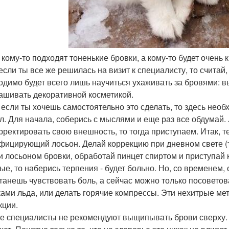
ь кому-то подходят тоненькие бровки, а кому-то будет очень
 если ты все же решилась на визит к специалисту, то считай
одимо будет всего лишь научиться ухаживать за бровями: 
ашивать декоративной косметикой.
, если ты хочешь самостоятельно это сделать, то здесь нео
л. Для начала, соберись с мыслями и еще раз все обдумай. 
рректировать свою внешность, то тогда приступаем. Итак, т
фицирующий лосьон. Делай коррекцию при дневном свете (т
и лосьоном бровки, обработай пинцет спиртом и приступай к
ые, то наберись терпения - будет больно. Но, со временем
танешь чувствовать боль, а сейчас можно только посовето
ками льда, или делать горячие компрессы. Эти нехитрые ме
кции.
е специалисты не рекомендуют выщипывать брови сверху. П