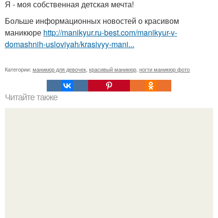
Я - моя собственная детская мечта!
Больше информационных новостей о красивом
маникюре
http://manikyur.ru-best.com/manikyur-v-
domashnih-usloviyah/krasivyy-mani...
Категории:
маникюр для девочек
,
красивый маникюр
,
ногти маникюр фото
Читайте также
Внимание! Только в том случае, если бы не местные
жители, свадьба этой пары не состоялась бы.