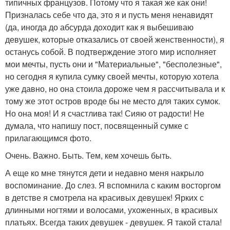
типичных французов. Потому что я такая же как они!
Призналась себе что да, это я и пусть меня ненавидят
(да, иногда до абсурда доходит как я выбешиваю
девушек, которые отказались от своей женственности), я
останусь собой. В подтверждение этого мир исполняет
мои мечты, пусть они и "Материальные", "бесполезные",
но сегодня я купила сумку своей мечты, которую хотела
уже давно, но она стоила дороже чем я рассчитывала и к
тому же этот остров вроде бы не место для таких сумок.
Но она моя! И я счастлива так! Сияю от радости! Не
думала, что напишу пост, посвященный сумке с
прилагающимся фото.
Очень. Важно. Быть. Тем, кем хочешь быть.
А еще ко мне тянутся дети и недавно меня накрыло
воспоминание. До слез. Я вспомнила с каким восторгом
в детстве я смотрела на красивых девушек! Ярких с
длинными ногтями и волосами, ухоженных, в красивых
платьях. Всегда таких девушек - девушек. Я такой стала!