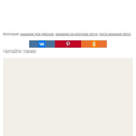
Категории:
маникюр для девочек
,
маникюр на короткие ногти
,
ногти маникюр фото
Читайте также
Прогноз на неделю с 11 по 17 декабря 2017 года.