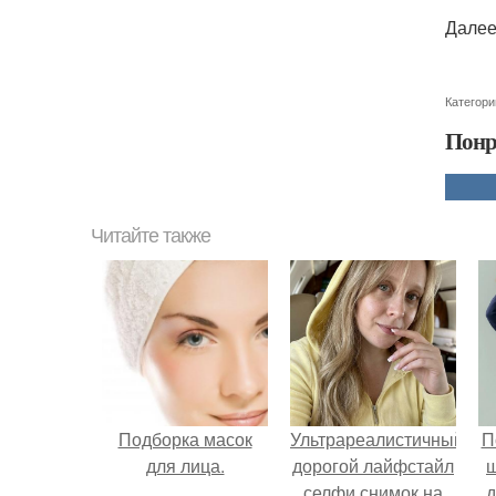
Далее
Категори
Понр
Читайте также
Подборка масок
Ультрареалистичный
П
для лица.
дорогой лайфстайл
селфи снимок на
д