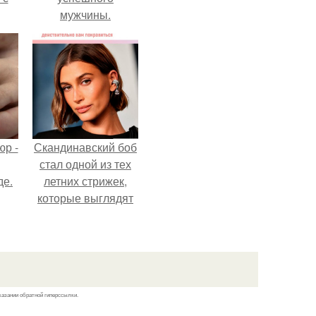
мужчины.
р -
Скандинавский боб
стал одной из тех
де.
летних стрижек,
которые выглядят
очень просто.
казании обратной гиперссылки.