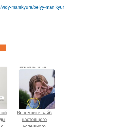
om/vidy-manikyura/belyy-manikyur
ной
Вспомните вайб
жды
настоящего
 с
успешного