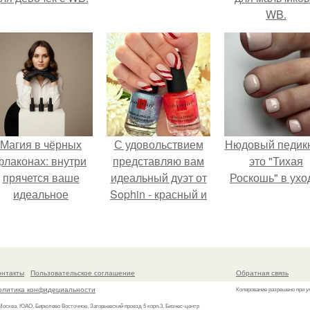
WB.
Магия в чёрных
С удовольствием
Нюдовый педикю
флаконах: внутри
представляю вам
это "Тихая
прячется ваше
идеальный дуэт от
Роскошь" в ухо
идеальное
Sophin - красный и
настроение.
синий оттенки Sand
Effect номер 0299 и
номер 0262.
онтакты
Пользовательское соглашение
Обратная связь
олитика конфидециальности
Копирование разрешено при у
 Москва, ЮАО, Бирюлево Восточное, Загорьевский проезд 5 корп.3, Бизнес-центр