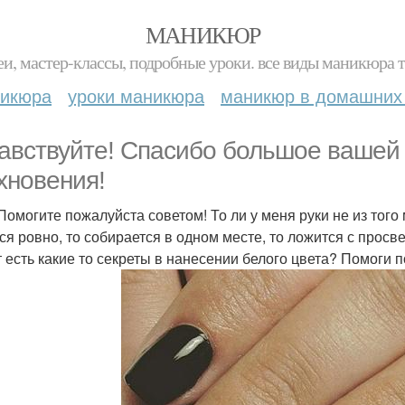
МАНИКЮР
и, мастер-классы, подробные уроки. все виды маникюра т
никюра
уроки маникюра
маникюр в домашних
авствуйте! Спасибо большое вашей 
хновения!
омогите пожалуйста советом! То ли у меня руки не из того ме
ся ровно, то собирается в одном месте, то ложится с просве
 есть какие то секреты в нанесении белого цвета? Помоги 