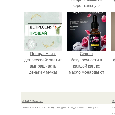
фронтальную
камеру.
Прощаемся с
Секрет
депрессией: хватит
безупречности в
выпрашивать
каждой капле:
деньги у мужа!
масло монарды от
Demi Sweet.
© 2026 Маникюр
К
П
Лучшие идеи, мастер-классы, подробные уроки. Все виды маникюра только у нас
г.