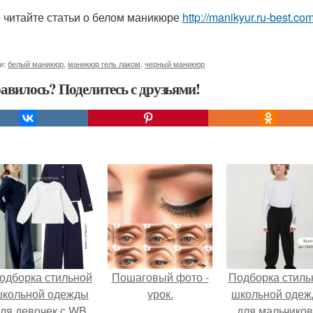
 читайте статьи о белом маникюре
http://manikyur.ru-best.c
и:
белый маникюр
,
маникюр гель лаком
,
черный маникюр
авилось? Поделитесь с друзьями!
одборка стильной
Пошаговый фото -
Подборка стиль
школьной одежды
урок.
школьной оде
ля девочек с WB.
для мальчиков