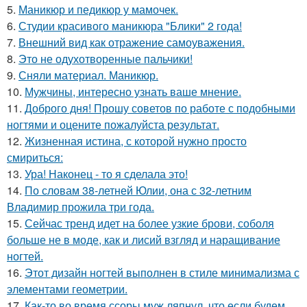
5.
Маникюр и педикюр у мамочек.
6.
Студии красивого маникюра "Блики" 2 года!
7.
Внешний вид как отражение самоуважения.
8.
Это не одухотворенные пальчики!
9.
Сняли материал. Маникюр.
10.
Мужчины, интересно узнать ваше мнение.
11.
Доброго дня! Прошу советов по работе с подобными
ногтями и оцените пожалуйста результат.
12.
Жизненная истина, с которой нужно просто
смириться:
13.
Ура! Наконец - то я сделала это!
14.
По словам 38-летней Юлии, она с 32-летним
Владимир прожила три года.
15.
Сейчас тренд идет на более узкие брови, соболя
больше не в моде, как и лисий взгляд и наращивание
ногтей.
16.
Этот дизайн ногтей выполнен в стиле минимализма с
элементами геометрии.
17.
Как-то во время ссоры муж ляпнул, что если будем