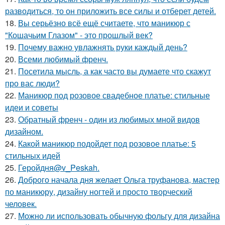
разводиться, то он приложить все силы и отберет детей.
18.
Вы серьёзно всё ещё считаете, что маникюр с
"Кошачьим Глазом" - это прошлый век?
19.
Почему важно увлажнять руки каждый день?
20.
Всеми любимый френч.
21.
Посетила мысль, а как часто вы думаете что скажут
про вас люди?
22.
Маникюр под розовое свадебное платье: стильные
идеи и советы
23.
Обратный френч - один из любимых мной видов
дизайном.
24.
Какой маникюр подойдет под розовое платье: 5
стильных идей
25.
Геройдня@v_Peskah.
26.
Доброго начала дня желает Ольга труфанова, мастер
по маникюру, дизайну ногтей и просто творческий
человек.
27.
Можно ли использовать обычную фольгу для дизайна