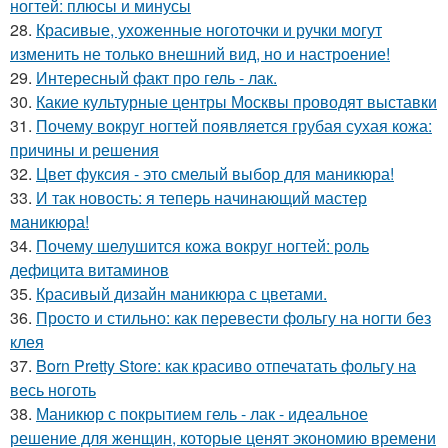
ногтей: плюсы и минусы
28.
Красивые, ухоженные ноготочки и ручки могут
изменить не только внешний вид, но и настроение!
29.
Интересный факт про гель - лак.
30.
Какие культурные центры Москвы проводят выставки
31.
Почему вокруг ногтей появляется грубая сухая кожа:
причины и решения
32.
Цвет фуксия - это смелый выбор для маникюра!
33.
И так новость: я теперь начинающий мастер
маникюра!
34.
Почему шелушится кожа вокруг ногтей: роль
дефицита витаминов
35.
Красивый дизайн маникюра с цветами.
36.
Просто и стильно: как перевести фольгу на ногти без
клея
37.
Born Pretty Store: как красиво отпечатать фольгу на
весь ноготь
38.
Маникюр с покрытием гель - лак - идеальное
решение для женщин, которые ценят экономию времени