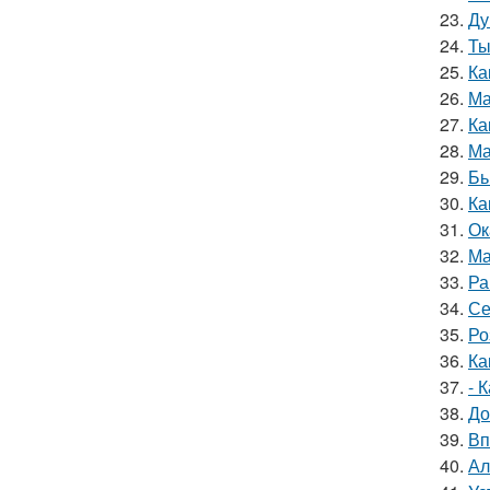
23.
Ду
24.
Ты
25.
Ка
26.
Ма
27.
Ка
28.
Ма
29.
Бь
30.
Ка
31.
Ок
32.
Ма
33.
Ра
34.
Се
35.
Ро
36.
Ка
37.
- 
38.
До
39.
Вп
40.
Ал