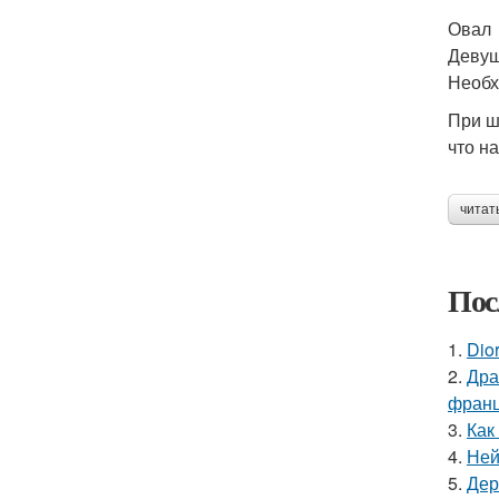
Овал
Девуш
Необх
При ш
что н
читат
Пос
1.
Dio
2.
Дра
франц
3.
Как
4.
Ней
5.
Дер