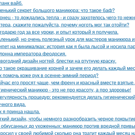
панк вайб.
енький секрет большого маникюра: что такое баф?
онец - то дождались тепла - и сразу захотелось чего-то нежн
тера, скажите пожалуйста, почему ноготь мог так отойти?
годарю год за все уроки, и опыт который я получила.
ленький, но очень полезный урок для мастеров маникюра и 
ипет на минималках: история как я была лысой и носила пар
лонна императора феодосия.
вогодний дизайн ногтей, блестки на ртутную краску.
о такое окрашивание корней и зачем его делать каждый ме
к помочь коже рук в осенне-зимний период?
йчас его просят чаще, чем френч и красный вместе взятые.
гиенический маникюр - это не про красоту, а про здоровье!
Регулярность процедур: рекомендуется делать гигиеническ
ичного вида.
к я принца нашла.
гкий дизайн, чтобы немного разнообразить черное покрытие
 обкусанных до ухоженных: маникюр против вредной привы
росил у своей любимой сколько она тратит каждый месяц н