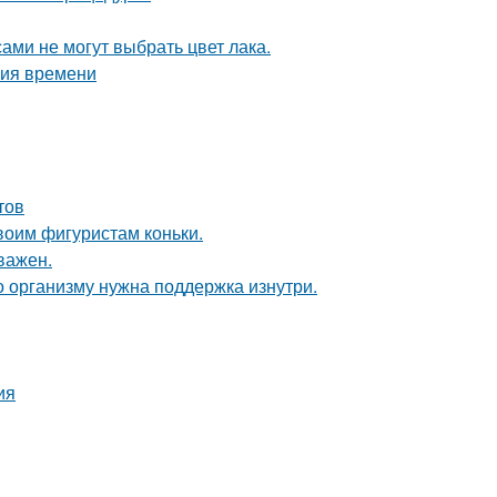
ами не могут выбрать цвет лака.
ния времени
тов
воим фигуристам коньки.
важен.
о организму нужна поддержка изнутри.
ия