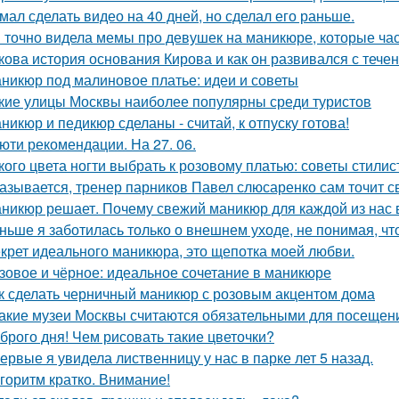
мал сделать видео на 40 дней, но сделал его раньше.
 точно видела мемы про девушек на маникюре, которые час
кова история основания Кирова и как он развивался с тече
никюр под малиновое платье: идеи и советы
кие улицы Москвы наиболее популярны среди туристов
никюр и педикюр сделаны - считай, к отпуску готова!
юти рекомендации. На 27. 06.
кого цвета ногти выбрать к розовому платью: советы стилис
азывается, тренер парников Павел слюсаренко сам точит с
никюр решает. Почему свежий маникюр для каждой из нас 
ньше я заботилась только о внешнем уходе, не понимая, чт
крет идеального маникюра, это щепотка моей любви.
зовое и чёрное: идеальное сочетание в маникюре
к сделать черничный маникюр с розовым акцентом дома
Какие музеи Москвы считаются обязательными для посещен
брого дня! Чем рисовать такие цветочки?
ервые я увидела лиственницу у нас в парке лет 5 назад.
горитм кратко. Внимание!