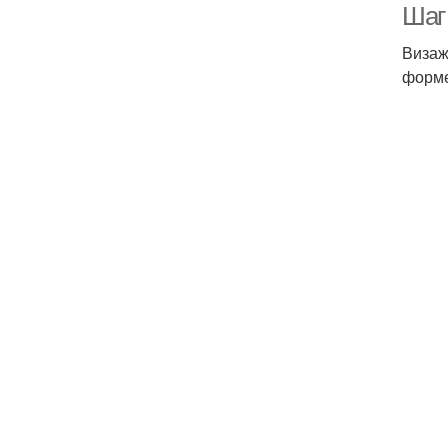
Шаг
Визаж
форме