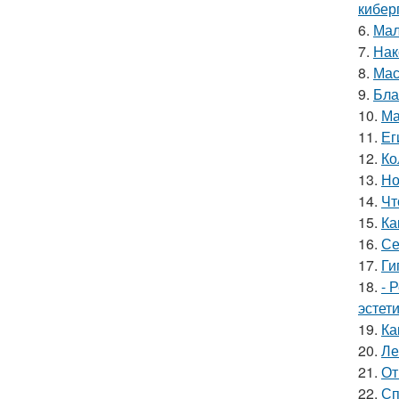
кибер
6.
Мал
7.
Нак
8.
Мас
9.
Бла
10.
Ма
11.
Ег
12.
Ко
13.
Но
14.
Чт
15.
Ка
16.
Се
17.
Ги
18.
- 
эстет
19.
Ка
20.
Ле
21.
От
22.
Сп