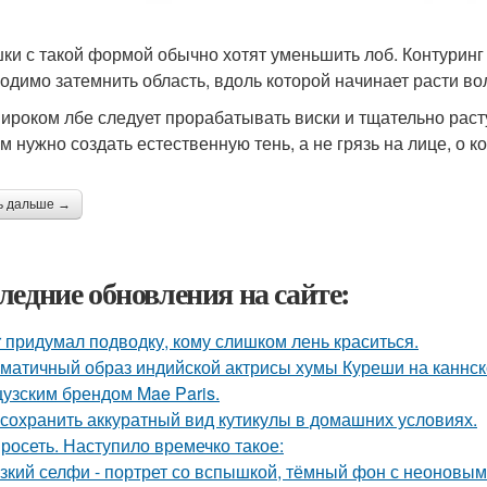
ки с такой формой обычно хотят уменьшить лоб. Контуринг
одимо затемнить область, вдоль которой начинает расти во
ироком лбе следует прорабатывать виски и тщательно раст
ам нужно создать естественную тень, а не грязь на лице, о 
ь дальше →
ледние обновления на сайте:
r придумал подводку, кому слишком лень краситься.
матичный образ индийской актрисы хумы Куреши на каннск
узским брендом Mae Paris.
 сохранить аккуратный вид кутикулы в домашних условиях.
росеть. Наступило времечко такое:
зкий селфи - портрет со вспышкой, тёмный фон с неоновым