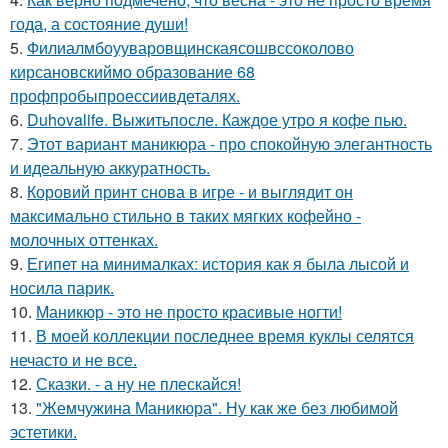
года, а состояние души!
5.
Филиалмбоууваровщинскаясошвссоколово
кирсановскиймо образование 68
профпробыпроессиивдеталях.
6.
Duhovalife. Выжитьпосле. Каждое утро я кофе пью.
7.
Этот вариант маникюра - про спокойную элегантность
и идеальную аккуратность.
8.
Коровий принт снова в игре - и выглядит он
максимально стильно в таких мягких кофейно -
молочных оттенках.
9.
Египет на минималках: история как я была лысой и
носила парик.
10.
Маникюр - это не просто красивые ногти!
11.
В моей коллекции последнее время куклы селятся
нечасто и не все.
12.
Сказки. - а ну не плескайся!
13.
"Жемчужина Маникюра". Ну как же без любимой
эстетики.