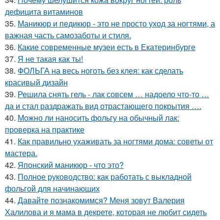
дефицита витаминов
35.
Маникюр и педикюр - это не просто уход за ногтями, а
важная часть самозаботы и стиля.
36.
Какие современные музеи есть в Екатеринбурге
37.
Я не такая как ты!
38.
ФОЛЬГА на весь ноготь без клея: как сделать
красивый дизайн
39.
Решила снять гель - лак совсем … надоело что-то …
да и стал раздражать вид отрастающего покрытия ….
40.
Можно ли наносить фольгу на обычный лак:
проверка на практике
41.
Как правильно ухаживать за ногтями дома: советы от
мастера.
42.
Японский маникюр - что это?
43.
Полное руководство: как работать с выкладной
фольгой для начинающих
44.
Давайте познакомимся? Меня зовут Валерия
Халилова и я мама в декрете, которая не любит сидеть