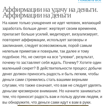
Аффирмации на удачу на деньги.
Аффирмации для
Мощная аффирмация
Аффирмации на деньги
привлечения
На какие только ухищрения не идет человек, желающий
заработать больше денег: жертвует своим временем,
Отзывы об
прилагает больше усилий, медитирует, визуализирует,
Готовые аффирмации
аффирмациях
повторяет аффирмации, использует заговоры и
заклинания, следует всевозможным, порой самым
нелепым приметам и поверьям, так далее и тому
подобное. Но, не смотря на все "уловки", результат,
Аффирмации для
почему-то заставляет себя ждать. Почему? Хотите один
женщин
маленький секрет? В действительности процесс добычи
денег должен приносить радость и быть легким, чтобы
деньги сами стремились стать вашими верными
слугами, что также означает, что вам не следует уделять
деньгам чрезмерное внимание. Но начните заниматься
тем, что приносит радость вам и пользу другим людям, и
вы обнаружите, что деньги сами идут к вам в руки.