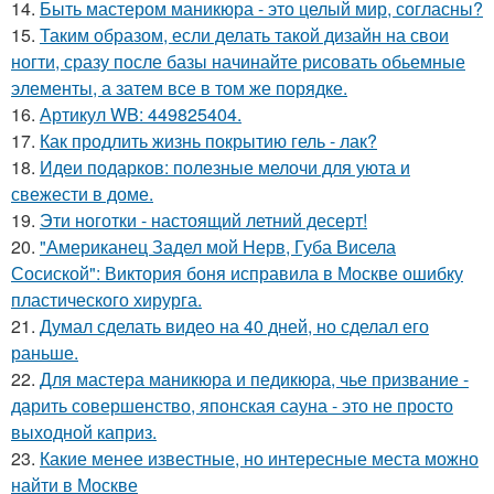
14.
Быть мастером маникюра - это целый мир, согласны?
15.
Таким образом, если делать такой дизайн на свои
ногти, сразу после базы начинайте рисовать обьемные
элементы, а затем все в том же порядке.
16.
Артикул WB: 449825404.
17.
Как продлить жизнь покрытию гель - лак?
18.
Идеи подарков: полезные мелочи для уюта и
свежести в доме.
19.
Эти ноготки - настоящий летний десерт!
20.
"Американец Задел мой Нерв, Губа Висела
Сосиской": Виктория боня исправила в Москве ошибку
пластического хирурга.
21.
Думал сделать видео на 40 дней, но сделал его
раньше.
22.
Для мастера маникюра и педикюра, чье призвание -
дарить совершенство, японская сауна - это не просто
выходной каприз.
23.
Какие менее известные, но интересные места можно
найти в Москве