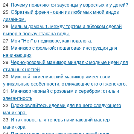
24.
Почему появляются заусенцы у взрослых и у детей?
25.
Обратный френч - один из любимых мной видов
дизайном.
26.
Милым дамам. 1. между тортом и яблоком сделай
выбор в пользу стакана воды.
27.
Мои "Нет" в педикюре, как подолога.
28.
Маникюр с фольгой: пошаговая инструкция для
начинающих
29.
Черно-розовый маникюр миндаль: модные идеи для
стильных ногтей
30.
Мужской гигиенический маникюр имеет свои
уникальные особенности, отличающие его от женского.
31.
Маникюр черный с розовым и серебром: стиль и
элегантность
32.
Вдохновляйтесь идеями для вашего следующего
маникюра!
33.
И так новость: я теперь начинающий мастер
маникюра!
34.
Почему шелушится кожа вокруг ногтей: роль