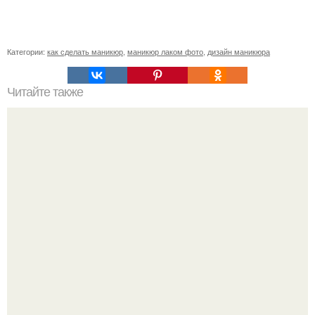
Категории:
как сделать маникюр
,
маникюр лаком фото
,
дизайн маникюра
Читайте также
Текст для рекламы мастера маникюра. Как мастеру
маникюра запустить сарафанный маркетинг?