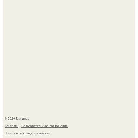
Десять лет назад все красили веки плотными слоями.
В нижегородской области трагически погибла 14-летняя
школьница - она покончила с собой на фоне подготовки к
контрольной по английскому языку.
© 2026 Маникюр
Контакты
Пользовательское соглашение
Политика конфидециальности