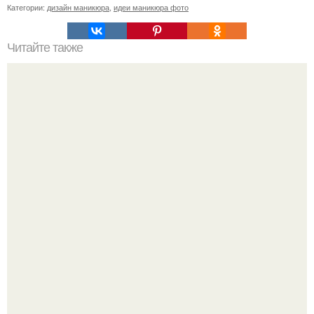
Категории:
дизайн маникюра
,
идеи маникюра фото
Читайте также
Как сделать ушки для лисы своими руками. Шьем лисьи
ушки, которые не отличить от настоящих