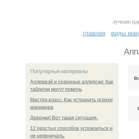
лучшие иде
главная
виды ма
Апп
Популярные материалы
В
Аллервэй и сезонные аллергии: Как
таблетки могут помочь
Мастер-класс: Как устранить огрехи
маникюра
Девочки! Вот такая ситуация.
12 простых способов успокоиться и
не нервничать.