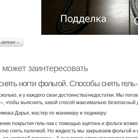
ь дальше →
 может заинтересовать
снять ногти фольгой. Способы снять гель
сколько, и у каждого свои достоинства/недостатки. Мы пог
», чтобы выяснить, какой способ максимально безопасный 
имова Дарья, мастер по маникюру и педикюру:
ение покрытия гель-лак с помощью ацетона и фольги возмо
атно снять палочкой. Но жидкость мы закрываем фольгой и
ь до ногтевой пластины. А она после этого становится тонко