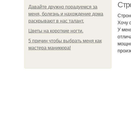
Стро
Давайте дружно порадуемся за
меня, болезнь и нахождение дома
Строн
раскрывают в нас талант.
Хочу 
У мен
Цветы на короткие ногти.
отлич
5 причин чтобы выбрать меня как
мощно
мастера маникюра!
произ