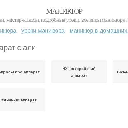
МАНИКЮР
и, мастер-классы, подробные уроки. все виды маникюра т
никюра
уроки маникюра
маникюр в домашних
арат с али
Южнокорейский
опросы про аппарат
Боже
аппарат
Отличный аппарат