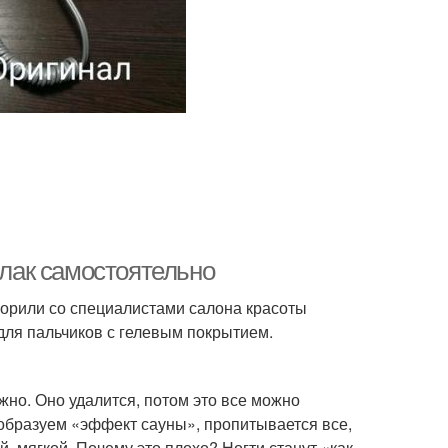
-лак самостоятельно
оворили со специалистами салона красоты
для пальчиков с гелевым покрытием.
жно. Оно удалится, потом это все можно
 образуем «эффект сауны», пропитывается все,
й, мягкой. Почему это плохо? Ногти станут «как