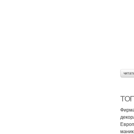
читат
ТОП
Фирма
декор
Европ
маник