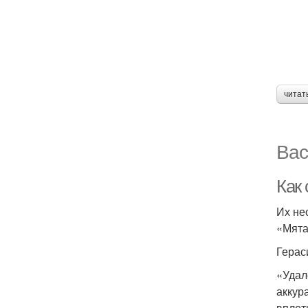
читат
Вас
Как 
Их не
«Мята
Герас
«Удал
аккур
вплот