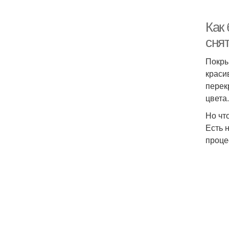
Как
сня
Покры
краси
перек
цвета.
Но чт
Есть 
проце