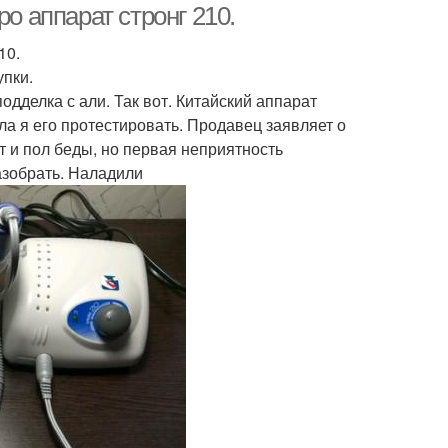
о аппарат стронг 210.
10.
упки.
дделка с али. Так вот. Китайский аппарат
ла я его протестировать. Продавец заявляет о
т и пол беды, но первая неприятность
азобрать. Наладили