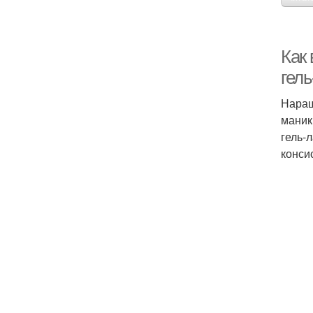
Как
гел
Наращ
маник
гель-
конси