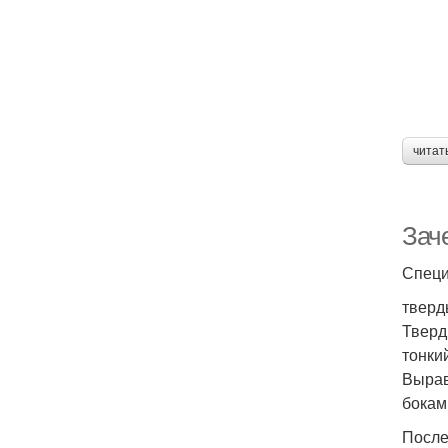
читат
Зач
Специ
тверд
Тверд
тонки
Вырав
бокам
После