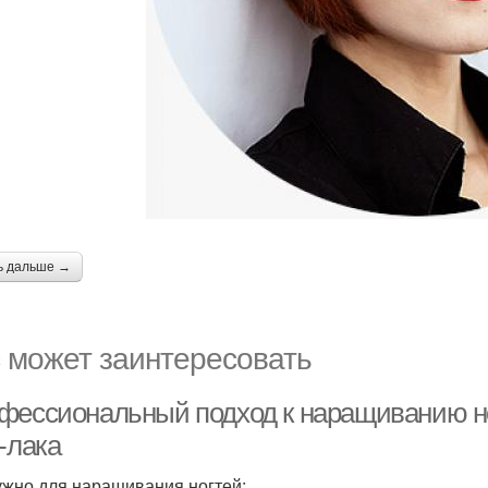
ь дальше →
 может заинтересовать
фессиональный подход к наращиванию но
-лака
ужно для наращивания ногтей: