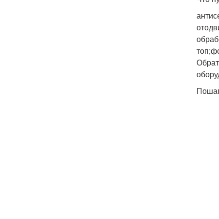
антис
отодв
обраб
топ;ф
Обрат
обору
Пошаг