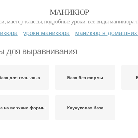
МАНИКЮР
и, мастер-классы, подробные уроки. все виды маникюра т
никюра
уроки маникюра
маникюр в домашних
ы для выравнивания
База для гель-лака
База без формы
за на верхние формы
Каучуковая база