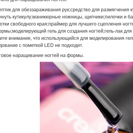
ептик для обеззараживания рук;средство для размягчения 
инуть кутикулу;маникюрные ножницы, щипчики;пилочки и б
отки свободного края;праймер для лучшего сцепления ногт
ормы;моделирующий гель для создания ногтей;гель-лак для
ите внимание, что использующийся для моделирования гель
дование с пометкой LED не подходит.
овое наращивание ногтей на формы.