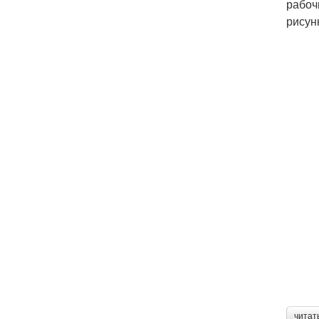
рабоч
рисун
читат