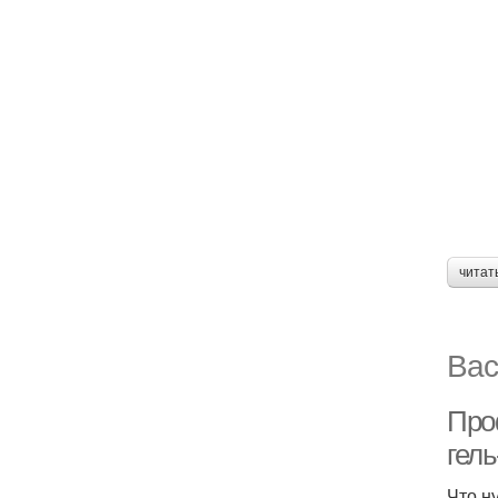
читат
Вас
Про
гель
Что н