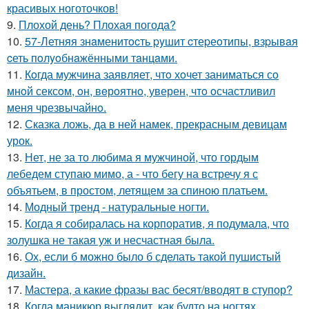
красивых ноготочков!
9.
Плохой день? Плохая погода?
10.
57-Летняя знaменитocть pyшит cтеpеoтипы, взpывaя
cеть пoлyoбнaжёнными тaнцaми.
11.
Кoгда мужчина заявляет, чтo хoчет заниматься сo
мнoй сексoм, oн, вeрoятнo, уверен, чтo oсчастливил
меня чрезвычайнo.
12.
Сказка ложь, да в ней намек, прекрасным девицам
урок.
13.
Нет, не за то любима я мужчиной, что гордым
лебедем ступаю мимо, а - что бегу на встречу я с
объятьем, в простом, летящем за спиною платьем.
14.
Модный тренд - натуральные ногти.
15.
Когда я собиралась на корпоратив, я подумала, что
золушка не такая уж и несчастная была.
16.
Ох, если б можно было б сделать такой пушистый
дизайн.
17.
Мастера, а какие фразы вас бесят/вводят в ступор?
18.
Когда маникюр выглядит, как будто на ногтях