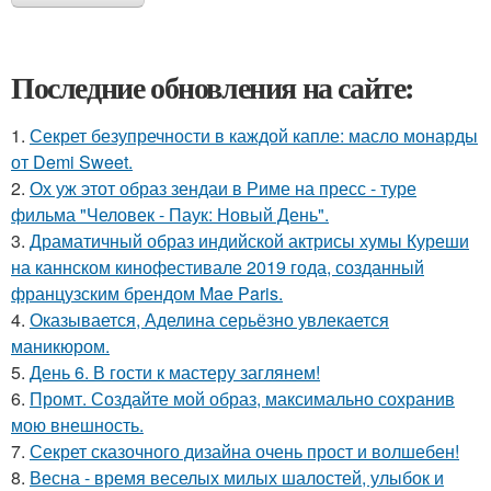
Последние обновления на сайте:
1.
Секрет безупречности в каждой капле: масло монарды
от Demi Sweet.
2.
Ох уж этот образ зендаи в Риме на пресс - туре
фильма "Человек - Паук: Новый День".
3.
Драматичный образ индийской актрисы хумы Куреши
на каннском кинофестивале 2019 года, созданный
французским брендом Mae Paris.
4.
Оказывается, Аделина серьёзно увлекается
маникюром.
5.
День 6. В гости к мастеру заглянем!
6.
Промт. Создайте мой образ, максимально сохранив
мою внешность.
7.
Секрет сказочного дизайна очень прост и волшебен!
8.
Весна - время веселых милых шалостей, улыбок и