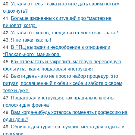
40.
Устали от гель - лака и хотите дать своим ногтям
отдохнуть?
41.
Больше жизненных ситуаций про "мастер не
виноват, когда.
42.
Устали от сколов, трещин и отслоек гель - лака?
43.
Я не такая как ты!
44.
В РПЦ выразили неодобрение в отношении
"Пасхального" маникюра.
45.
Как отпечатать и закрепить матовую переводную
фольгу на ткани: пошаговая инструкция
46.
Бьюти день - это не просто набор процедур, это
ритуал, посвященный любви к себе и заботе о своем
теле и духе.
47.
Пошаговая инструкция: как правильно клеить
полоски для френча
48.
Вам когда-нибудь хотелось поменять профессию на
один день?
49.
Обнинск для туристов: лучшие места для отдыха и
прогулок