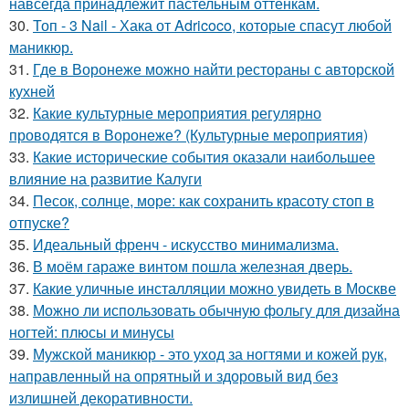
навсегда принадлежит пастельным оттенкам.
30.
Топ - 3 Nail - Хака от Adricoco, которые спасут любой
маникюр.
31.
Где в Воронеже можно найти рестораны с авторской
кухней
32.
Какие культурные мероприятия регулярно
проводятся в Воронеже? (Культурные мероприятия)
33.
Какие исторические события оказали наибольшее
влияние на развитие Калуги
34.
Песок, солнце, море: как сохранить красоту стоп в
отпуске?
35.
Идеальный френч - искусство минимализма.
36.
В моём гараже винтом пошла железная дверь.
37.
Какие уличные инсталляции можно увидеть в Москве
38.
Можно ли использовать обычную фольгу для дизайна
ногтей: плюсы и минусы
39.
Мужской маникюр - это уход за ногтями и кожей рук,
направленный на опрятный и здоровый вид без
излишней декоративности.