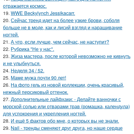
отражается космос.
19.
WWE Beckylynch Jessikacarr.
20.
Сейчас тренд идет на более узкие брови, соболя
больше не в моде, как и лисий взгляд и наращивание
ногтей.
21.
А что, если лучше, чем сейчас, не наступит?
22.
Рубрика "Не у нас".
23.
Жиза мастера, после которой невозможно не кивнуть
и не улыбнуться.
24.
Неделя 34 / 52.
25.
Маме мужа почти 90 лет!
26.
На фото гель из новой коллекции, очень красивый,
нежный персиковый оттенок.
27.
Дополнительные лайфхаки: - Делайте ванночки с
морской солью или отварами трав (ромашка, календула)
для успокоения и укрепления ногтей.
28.
И ещё 5 фактов обо мне, о которых вы не знали.
29.
Nail - тренды сменяют друг друга, но наше сердце