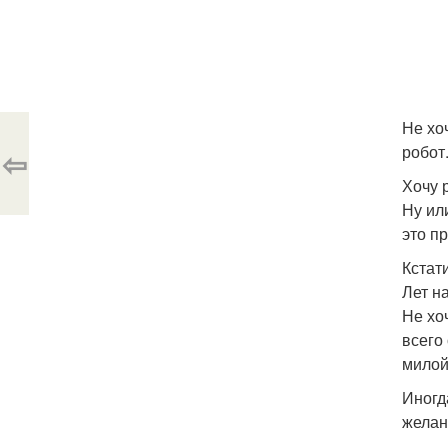
Не хо
робот
⇦
Хочу 
Ну ил
это пр
Кстати
Лет н
Не хо
всего
милой
Иногд
желан