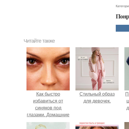
Категори
Понр
Читайте также
Как быстро
Стильный образ
П
избавиться от
для девочек.
синяков под
д
глазами. Домашние
тактики борьбы со
стойкими синяками