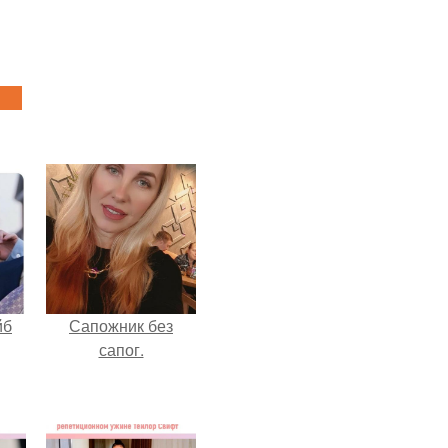
йб
Сапожник без
сапог.