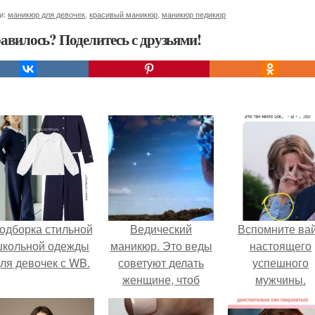
и:
маникюр для девочек
,
красивый маникюр
,
маникюр педикюр
авилось? Поделитесь с друзьями!
одборка стильной
Ведический
Вспомните ва
школьной одежды
маникюр. Это веды
настоящего
ля девочек с WB.
советуют делать
успешного
женщине, чтоб
мужчины.
увеличить лунную
женскую энергию: