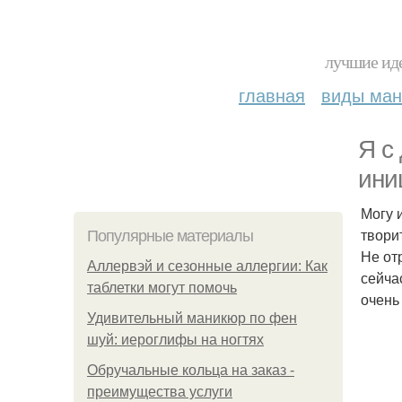
лучшие иде
главная
виды ма
Я с
ини
Могу и
твори
Популярные материалы
Не от
Аллервэй и сезонные аллергии: Как
сейча
таблетки могут помочь
очень
Удивительный маникюр по фен
шуй: иероглифы на ногтях
Обручальные кольца на заказ -
преимущества услуги