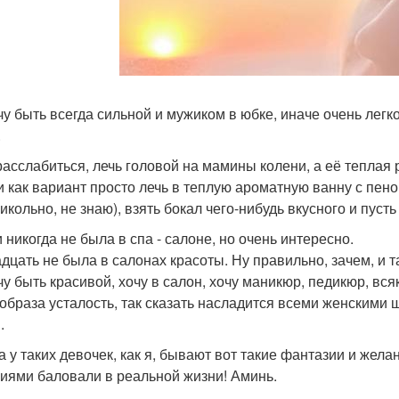
чу быть всегда сильной и мужиком в юбке, иначе очень легко
.
расслабиться, лечь головой на мамины колени, а её теплая 
и как вариант просто лечь в теплую ароматную ванну с пе
икольно, не знаю), взять бокал чего-нибудь вкусного и пусть
 никогда не была в спа - салоне, но очень интересно.
адцать не была в салонах красоты. Ну правильно, зачем, и т
чу быть красивой, хочу в салон, хочу маникюр, педикюр, вс
 образа усталость, так сказать насладится всеми женскими 
.
а у таких девочек, как я, бывают вот такие фантазии и жел
иями баловали в реальной жизни! Аминь.