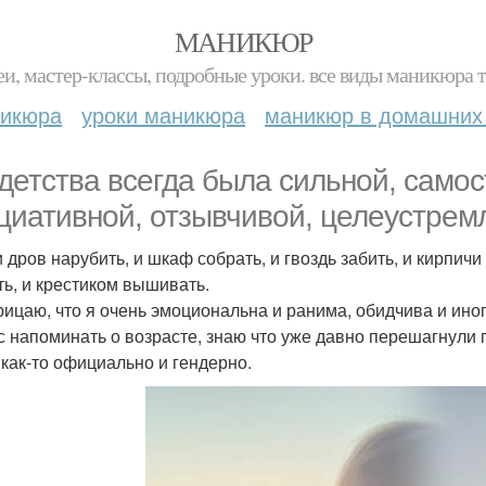
МАНИКЮР
и, мастер-классы, подробные уроки. все виды маникюра т
никюра
уроки маникюра
маникюр в домашних
 детства всегда была сильной, самос
циативной, отзывчивой, целеустрем
 дров нарубить, и шкаф собрать, и гвоздь забить, и кирпичи 
ть, и крестиком вышивать.
рицаю, что я очень эмоциональна и ранима, обидчива и иног
с напоминать о возрасте, знаю что уже давно перешагнули 
 как-то официально и гендерно.