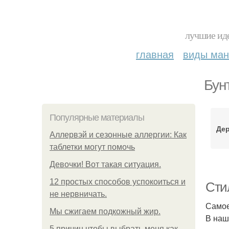
лучшие иде
главная
виды ма
Бун
Популярные материалы
Дер
Аллервэй и сезонные аллергии: Как
таблетки могут помочь
Девочки! Вот такая ситуация.
12 простых способов успокоиться и
Стил
не нервничать.
Самое
Мы сжигаем подкожный жир.
В наш
5 причин чтобы выбрать меня как