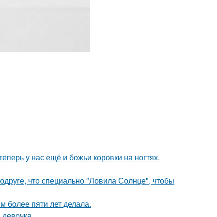
теперь у нас ещё и божьи коровки на ногтях.
друге, что специально "Ловила Солнце", чтобы
 более пяти лет делала.
 девoчкa.