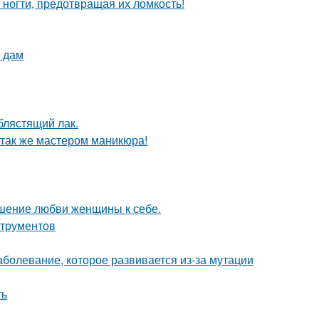
ногти, предотвращая их ломкость!
 дам
 блястящий лак.
 так же мастером маникюра!
тношение любви женщины к себе.
струментов
аболевание, которое развивается из-за мутации
ть