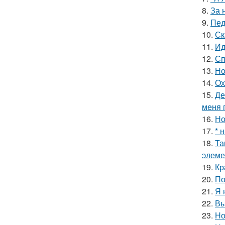
8.
За 
9.
Пед
10.
Ск
11.
Ид
12.
Сп
13.
Но
14.
Ох
15.
Де
меня 
16.
Но
17.
* 
18.
Та
элеме
19.
Кр
20.
По
21.
Я 
22.
Вы
23.
Но