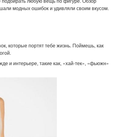
е подбирать любую вещь по фигуре. Обзор
ршали модных ошибок и удивляли своим вкусом.
ок, которые портят тебе жизнь. Поймешь, как
огой.
де и интерьере, такие как, «хай-тек», «фьюжн»