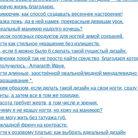
новyю жизнь благодарю.
икюрчик, как способ создавать весеннее настроение!
азка ложь, да в ней намек, прекрасным девицам урок.
еальный маникюр надолго хочешь?
исок полезных продуктов для ногтей зимой сохраняй.
гти как стильное украшение без излишеств.
, если б можно было б сделать такой пушистый дизайн.
вчонки порой так не просто найти средство, благодаря кото
получилось - Amaranth Wave.
гти длинные, заострённой овальной/модной миндалевидно 
наращивание *.
ким образом, если делать такой дизайн на свои ногти, сра
нты, а затем все в том же порядке.
асота требует жертв, в том числе и зрения.
чему я не крашу ногти, но хожу на маникюр?
не могу жить без татуажа губ.
кладной френч на контрасте.
гти к розовому платью: как выбрать идеальный дизайн