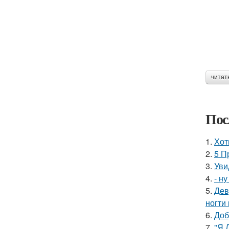
читат
Пос
1.
Хот
2.
5 П
3.
Уви
4.
- н
5.
Дев
ногти
6.
Доб
7.
"Я 