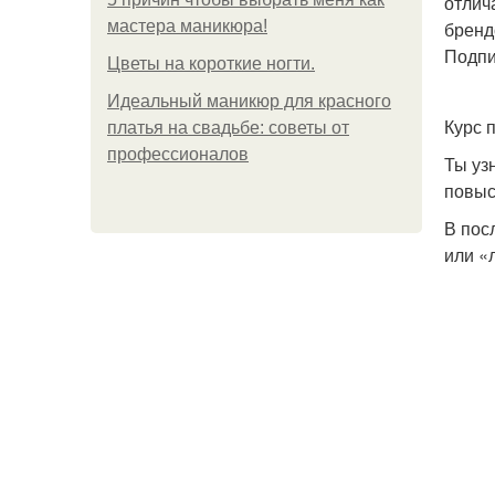
отлич
мастера маникюра!
бренд
Подпи
Цветы на короткие ногти.
Идеальный маникюр для красного
Курс 
платья на свадьбе: советы от
профессионалов
Ты уз
повыс
В пос
или «