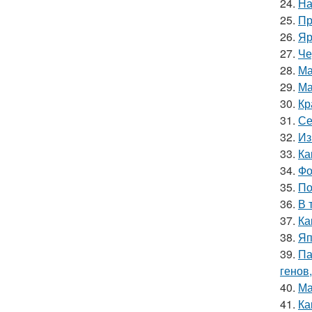
24.
На
25.
Пр
26.
Яр
27.
Че
28.
Ма
29.
Ма
30.
Кр
31.
Се
32.
Из
33.
Ка
34.
Фо
35.
По
36.
В 
37.
Ка
38.
Яп
39.
Па
генов
40.
Ма
41.
Ка