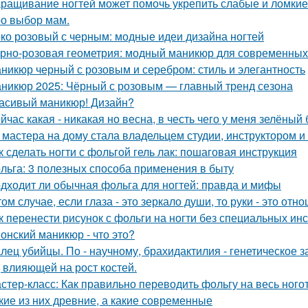
ращивание ногтей может помочь укрепить слабые и ломкие 
о выбор мам.
ко розовый с черным: модные идеи дизайна ногтей
рно-розовая геометрия: модный маникюр для современных
никюр черный с розовым и серебром: стиль и элегантность
никюр 2025: Чёрный с розовым — главный тренд сезона
асивый маникюр! Дизайн?
йчас какая - никакая но весна, в честь чего у меня зелёный
 мастера на дому стала владельцем студии, инструктором и
к сделать ногти с фольгой гель лак: пошаговая инструкция
льга: 3 полезных способа применения в быту
дходит ли обычная фольга для ногтей: правда и мифы
том случае, если глаза - это зеркало души, то руки - это о
к перенести рисунок с фольги на ногти без специальных ин
онский маникюр - что это?
лец убийцы. По - научному, брахидактилия - генетическое з
, влияющей на рост костей.
стер-класс: Как правильно переводить фольгу на весь ного
кие из них древние, а какие современные