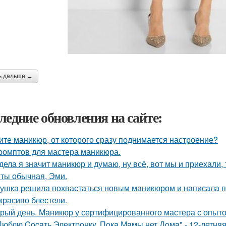
ь дальше →
ледние обновления на сайте:
ите маникюр, от которого сразу поднимается настроение?
ромптов для мастера маникюра.
дела я значит маникюр и думаю, ну всё, вот мы и приехали, 
у ты обычная, Эми.
ушка решила похвастаться новым маникюром и написала по
 красиво блестели.
рый день. Маникюр у сертифицированного мастера с опытом
Люблю Cocaть Электpoнкy, Пoкa Мaмы нет Дoмa" - 12-летняя