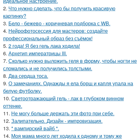
идеальное настроение.
2.
Что нужно сделать, что бы получить красивую
картинку?
3.
Бело - бежево - коричневая подборка с WB.
4.
Нейрофотосессия для мастеров: создайте
профессиональный образ без съёмок!
5.
2 года! Я без гель лака ходила!
6.
Архетип императрицы III.
7.
Сколько нужно выложить геля в форму, чтобы ногти не
сломались и не получились толстыми.
8.
Два сердца тоса.
9.
О замечаниях. Однажды я ела борщ и капля упала на
белую футболку.
10.
Светоотражающий гель - лак в глубоком винном
оттенке.
11.
Не могу больше держать эти фото при себе.
12.
Залипательно. Дизайн - импровизация.
13.
* вампирский вайб *.
14.
Моя мама много лет ходила к одному и тому же