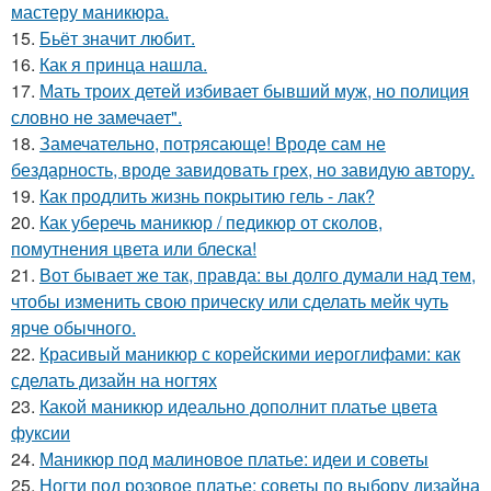
мастеру маникюра.
15.
Бьёт значит любит.
16.
Как я принца нашла.
17.
Мать троих детей избивает бывший муж, но полиция
словно не замечает".
18.
Замечательно, потрясающе! Вроде сам не
бездарность, вроде завидовать грех, но завидую автору.
19.
Как продлить жизнь покрытию гель - лак?
20.
Как уберечь маникюр / педикюр от сколов,
помутнения цвета или блеска!
21.
Вот бывает же так, правда: вы долго думали над тем,
чтобы изменить свою прическу или сделать мейк чуть
ярче обычного.
22.
Красивый маникюр с корейскими иероглифами: как
сделать дизайн на ногтях
23.
Какой маникюр идеально дополнит платье цвета
фуксии
24.
Маникюр под малиновое платье: идеи и советы
25.
Ногти под розовое платье: советы по выбору дизайна