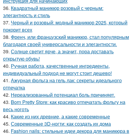
инструкция для начинающих
36.
Квадратный маникюр розовый с черным:
элегантность и стиль
37.
Черный и розовый: модный маникюр 2025, который
покорит всех
38.
Френч, или французский маникюр, стал популярным
благодаря своей универсальности и элегантности.
39.
Солнце светит ярче, а значит, пора доставать
открытую обувь!
40.
Ручная работа, качественные ингредиенты,
индивидуальный подход не могут стоит дешево!
41.
Ажурная фольга на гель лак: секреты идеального
отпечатка
42.
Нереализованный потенциал боль причиняет.
43.
Born Pretty Store: как красиво отпечатать фольгу на
весь ноготь
44.
Какие из них древние, а какие современные
45.
Современные 3D-ногти: как создать их дома
46.
Fashion nails: стильные идеи декора для маникюра в