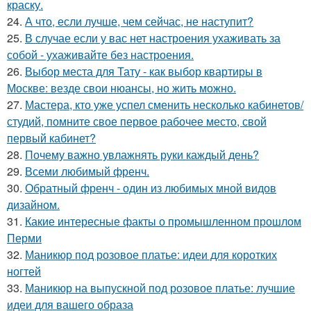
краску.
24.
А что, если лучше, чем сейчас, не наступит?
25.
В случае если у вас нет настроения ухаживать за
собой - ухаживайте без настроения.
26.
Выбор места для Тату - как выбор квартиры в
Москве: везде свои нюансы, но жить можно.
27.
Мастера, кто уже успел сменить несколько кабинетов/
студий, помните свое первое рабочее место, свой
первый кабинет?
28.
Почему важно увлажнять руки каждый день?
29.
Всеми любимый френч.
30.
Обратный френч - один из любимых мной видов
дизайном.
31.
Какие интересные факты о промышленном прошлом
Перми
32.
Маникюр под розовое платье: идеи для коротких
ногтей
33.
Маникюр на выпускной под розовое платье: лучшие
идеи для вашего образа