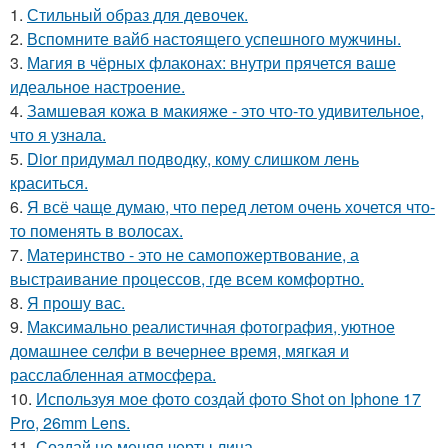
1.
Стильный образ для девочек.
2.
Вспомните вайб настоящего успешного мужчины.
3.
Магия в чёрных флаконах: внутри прячется ваше
идеальное настроение.
4.
Замшевая кожа в макияже - это что-то удивительное,
что я узнала.
5.
Dior придумал подводку, кому слишком лень
краситься.
6.
Я всё чаще думаю, что перед летом очень хочется что-
то поменять в волосах.
7.
Материнство - это не самопожертвование, а
выстраивание процессов, где всем комфортно.
8.
Я прошу вас.
9.
Максимально реалистичная фотография, уютное
домашнее селфи в вечернее время, мягкая и
расслабленная атмосфера.
10.
Используя мое фото создай фото Shot on Iphone 17
Pro, 26mm Lens.
11.
Создай не меняя черты лица.