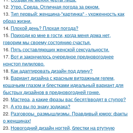
12.
Утро. Среда. Отличная погода за окном.
13.
Тип первый: женщина-"картинка" - ухоженность как
образ жизни.
14.
Плохой день? Плохая погода?
15.
Приходи ко мне в гости, когда меня дома нет,
говорим мы своему состоянию счастья.
16.
Пять составляющих женской сексуальности.
17.
Вот и закончилось очередное предновогоднее
нонстоп пилилово.
18.
Как адаптировать дизайн под длину?
19.
Вариант дизайна с красным витражным гелем,
кошачьим глазом и блестками идеальный вариант для
быстрых дизайнов в предновогодней гонке.
20.
Мастера, а какие фразы вас бесят/вводят в ступор?
21.
А кто вы по знаку зодиака?
22.
Разговоры_размышлизмы. Правдивый юмор: факты
о женщинах!
23.
Новогодний дизайн ногтей, блестки на ртутную