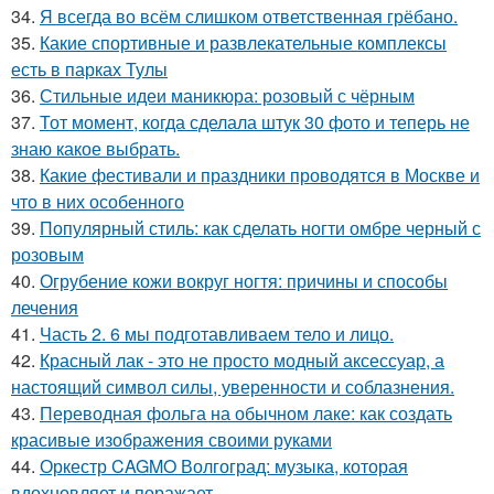
34.
Я всегда во всём слишком ответственная грёбано.
35.
Какие спортивные и развлекательные комплексы
есть в парках Тулы
36.
Стильные идеи маникюра: розовый с чёрным
37.
Тот момент, когда сделала штук 30 фото и теперь не
знаю какое выбрать.
38.
Какие фестивали и праздники проводятся в Москве и
что в них особенного
39.
Популярный стиль: как сделать ногти омбре черный с
розовым
40.
Огрубение кожи вокруг ногтя: причины и способы
лечения
41.
Часть 2. 6 мы подготавливаем тело и лицо.
42.
Красный лак - это не просто модный аксессуар, а
настоящий символ силы, уверенности и соблазнения.
43.
Переводная фольга на обычном лаке: как создать
красивые изображения своими руками
44.
Оркестр CAGMO Волгоград: музыка, которая
вдохновляет и поражает