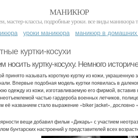
МАНИКЮР
и, мастер-классы, подробные уроки. все виды маникюра т
никюра
уроки маникюра
маникюр в домашних
тные куртки-косухи
м носить куртку-косуху. Немного историч
ой принято называть короткую куртку из кожи, украшенную 
нали. Впервые подобная модель куртки появилась в далеко
юю одежду из кожи, изготавливаемую его фирмой, вставив 
 неотъемлемой частью гардероба военных летчиков, полице
м её названием стало выражение «biker jacket», дословно 
ярности вещи добавил фильм «Дикарь» с участием неотрази
лом бунтарских настроений у представителей всех возраст