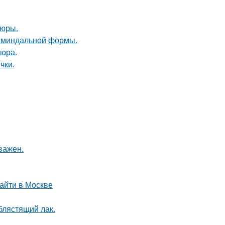
кюры.
ы миндальной формы.
кюра.
чки.
важен.
айти в Москве
 блястящий лак.