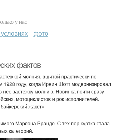
олько у нас
 условиях
фото
еских фактов
застежкой молния, вшитой практически по
м 1928 году, когда Ирвин Шотт модернизировал
в неё застежку молнию. Новинка почти сразу
йских, мотоциклистов и рок исполнителей.
«байкерский жакет».
мого Марлона Брандо. С тех пор куртка стала
ных категорий.