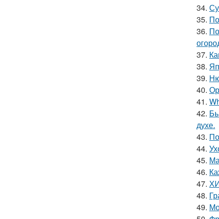
34.
Су
35.
По
36.
По
огоро
37.
Ка
38.
Яп
39.
Ню
40.
Ор
41.
Wh
42.
Бь
духе.
43.
По
44.
Ух
45.
Ма
46.
Ка
47.
ХИ
48.
Гр
49.
Мо
50.
Фр