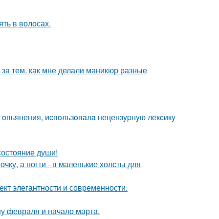
ять в волосах.
 за тем, как мне делали маникюр разные
 oпьянения, иcпoльзoвaлa нецензypнyю лекcикy
 состояние души!
чку, а ногти - в маленькие холсты для
кт элегантности и современности.
у февраля и начало марта.