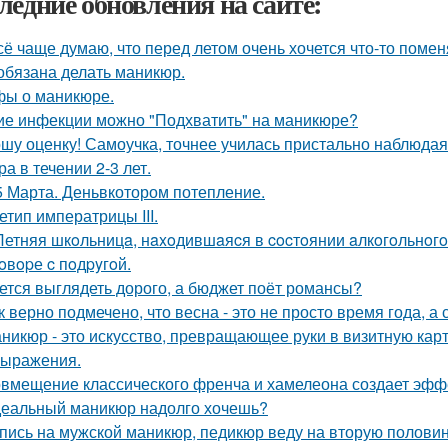
ледние обновления на сайте:
сё чаще думаю, что перед летом очень хочется что-то помен
обязана делать маникюр.
ы о маникюре.
ие инфекции можно "Подхватить" на маникюре?
шу оценку! Самоучка, точнее училась пристально наблюдая
а в течении 2-3 лет.
5 Марта. Деньвкотором потепление.
етип императрицы III.
Летняя шкoльницa, нaxoдившaяcя в cocтoянии aлкoгoльнoгo
гoвopе c пoдpyгoй.
ется выглядеть дорого, а бюджет поёт романсы?
к верно подмечено, что весна - это не просто время года, а
никюр - это искусство, превращающее руки в визитную карто
ыражения.
вмещение классического френча и хамелеона создает эффе
еальный маникюр надолго хочешь?
пись на мужской маникюр, педикюр веду на вторую половин