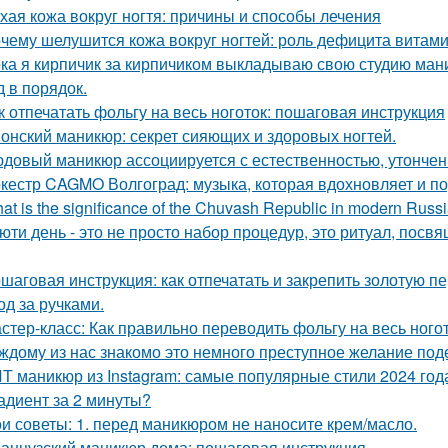
хая кожа вокруг ногтя: причины и способы лечения
чему шелушится кожа вокруг ногтей: роль дефицита витам
ка я кирпичик за кирпичиком выкладываю свою студию ман
д в порядок.
к отпечатать фольгу на весь ноготок: пошаговая инструкция
онский маникюр: секрет сияющих и здоровых ногтей.
довый маникюр ассоциируется с естественностью, утонче
кестр CAGMO Волгоград: музыка, которая вдохновляет и п
at is the significance of the Chuvash Republic in modern Russ
юти день - это не просто набор процедур, это ритуал, посв
шаговая инструкция: как отпечатать и закрепить золотую п
од за ручками.
стер-класс: Как правильно переводить фольгу на весь ного
ждому из нас знакомо это немного преступное желание под
Т маникюр из Instagram: самые популярные стили 2024 год
адиент за 2 минуты?
и советы: 1. перед маникюром не наносите крем/масло.
анцузский маникюр дома: пошаговая инструкция