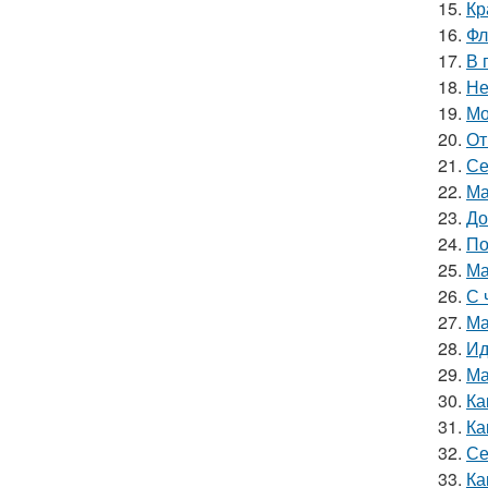
15.
Кр
16.
Фл
17.
В 
18.
Не
19.
Мо
20.
От
21.
Се
22.
Ма
23.
До
24.
По
25.
Ма
26.
С 
27.
Ма
28.
Ид
29.
Ма
30.
Ка
31.
Ка
32.
Се
33.
Ка