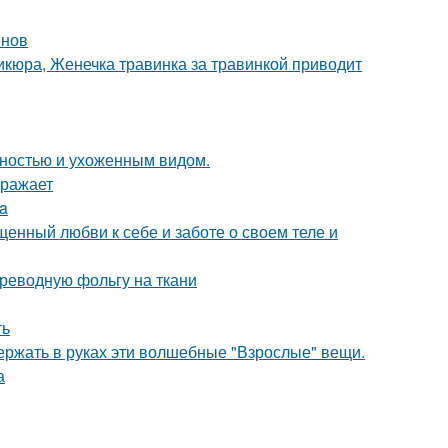
инов
икюра, Женечка травинка за травинкой приводит
нностью и ухоженным видом.
оражает
ia
ященный любви к себе и заботе о своем теле и
ереводную фольгу на ткани
ть
ержать в руках эти волшебные "Взрослые" вещи.
а