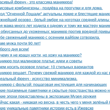
асивый френч - это классика маникюра!
исовые комбинезоны - поддёва на прогулки и для дома.
год "Огненной Лошади" актуальны яркие и блестящие мани
жнейший розово - белый омбре на ноготках средней длин
я мама много лет ходила к одному и тому же мастеру мани
 обкусанных до ухоженных: маникюр против вредной привы
бе свеженький маникюр с осенним вайбом сотворила.
ме мужа почти 90 лет!
брого дня всем!
чему я не крашу ногти, но хожу на маникюр?
никюр под малиновое платье: идеи и советы
чем носить розовое платье: 10 стильных вариантов
никюр решает. Почему свежий маникюр для каждой из нас 
еальный френч - искусство минимализма.
никюр с фольгой: пошаговая инструкция для начинающих
кие подземные памятники и скрытые пространства можно н
кие эпохи представлены в экспозиции Музея оружия
йчас какая - никакая но весна, в честь чего у меня зелёный
кие уникальные памятники истории есть в Ижевске