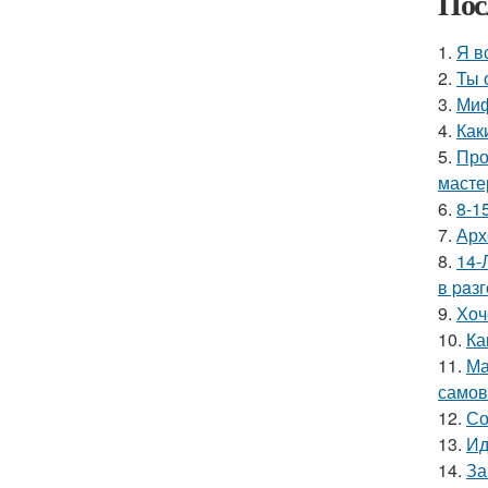
Пос
1.
Я в
2.
Ты 
3.
Миф
4.
Как
5.
Про
мастер
6.
8-1
7.
Арх
8.
14-
в paз
9.
Хоч
10.
Ка
11.
Ма
самов
12.
Со
13.
Ид
14.
За