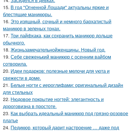
14.
Засиделся в девках.
15.
В год "Огненной Лошади" актуальны яркие и
блестящие маникюры.
16.
Это изящный, сочный и немного бархатистый
маникюр в зеленых тонах.
17.
Три лайфхака, как сохранить маникюр дольше
обычного.
18.
Жизньзамечательнойженщины. Новый год.
19.
Себе свеженький маникюр с осенним вайбом
сотворила.
20.
Идеи подарков: полезные мелочи для уюта и
свежести в доме.
21.
Белые ногти с иероглифами: оригинальный дизайн
для стильных
22.
Нюдовое покрытие ногтей: элегантность и
дороговизна в простоте.
23.
Как выбрать идеальный маникюр под грязно-розовое
платье
24.
Педикюр, который дарит настроение … даже под