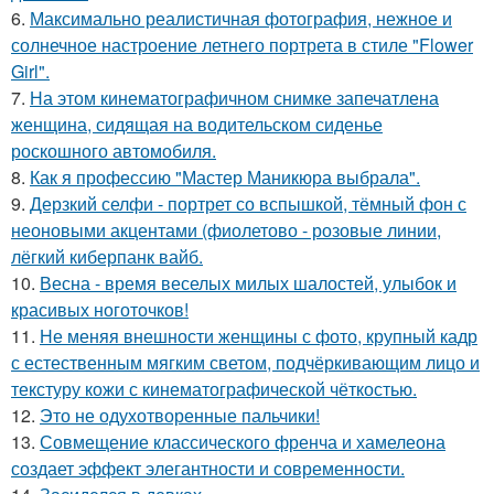
6.
Максимально реалистичная фотография, нежное и
солнечное настроение летнего портрета в стиле "Flower
Girl".
7.
На этом кинематографичном снимке запечатлена
женщина, сидящая на водительском сиденье
роскошного автомобиля.
8.
Как я профессию "Мастер Маникюра выбрала".
9.
Дерзкий селфи - портрет со вспышкой, тёмный фон с
неоновыми акцентами (фиолетово - розовые линии,
лёгкий киберпанк вайб.
10.
Весна - время веселых милых шалостей, улыбок и
красивых ноготочков!
11.
Не меняя внешности женщины с фото, крупный кадр
с естественным мягким светом, подчёркивающим лицо и
текстуру кожи с кинематографической чёткостью.
12.
Это не одухотворенные пальчики!
13.
Совмещение классического френча и хамелеона
создает эффект элегантности и современности.