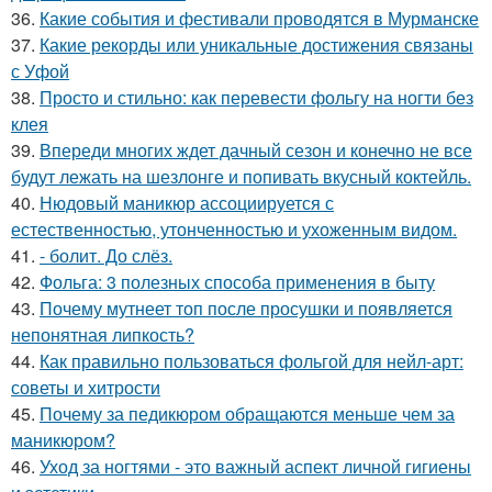
36.
Какие события и фестивали проводятся в Мурманске
37.
Какие рекорды или уникальные достижения связаны
с Уфой
38.
Просто и стильно: как перевести фольгу на ногти без
клея
39.
Впереди многих ждет дачный сезон и конечно не все
будут лежать на шезлонге и попивать вкусный коктейль.
40.
Нюдовый маникюр ассоциируется с
естественностью, утонченностью и ухоженным видом.
41.
- болит. До слёз.
42.
Фольга: 3 полезных способа применения в быту
43.
Почему мутнеет топ после просушки и появляется
непонятная липкость?
44.
Как правильно пользоваться фольгой для нейл-арт:
советы и хитрости
45.
Почему за педикюром обращаются меньше чем за
маникюром?
46.
Уход за ногтями - это важный аспект личной гигиены