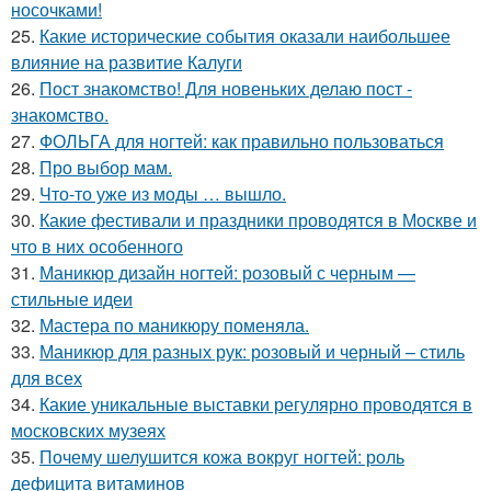
носочками!
25.
Какие исторические события оказали наибольшее
влияние на развитие Калуги
26.
Пост знакомство! Для новеньких делаю пост -
знакомство.
27.
ФОЛЬГА для ногтей: как правильно пользоваться
28.
Про выбор мам.
29.
Что-то уже из моды … вышло.
30.
Какие фестивали и праздники проводятся в Москве и
что в них особенного
31.
Маникюр дизайн ногтей: розовый с черным —
стильные идеи
32.
Мастера по маникюру поменяла.
33.
Маникюр для разных рук: розовый и черный – стиль
для всех
34.
Какие уникальные выставки регулярно проводятся в
московских музеях
35.
Почему шелушится кожа вокруг ногтей: роль
дефицита витаминов