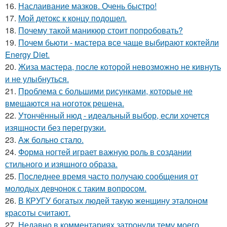
16.
Наслаивание мазков. Очень быстро!
17.
Мой детокс к концу подошел.
18.
Почему такой маникюр стоит попробовать?
19.
Почем бьюти - мастера все чаще выбирают коктейли
Energy Diet.
20.
Жиза мастера, после которой невозможно не кивнуть
и не улыбнуться.
21.
Проблема с большими рисунками, которые не
вмещаются на ноготок решена.
22.
Утончённый нюд - идеальный выбор, если хочется
изящности без перегрузки.
23.
Аж больно стало.
24.
Форма ногтей играет важную роль в создании
стильного и изящного образа.
25.
Последнее время часто получаю сообщения от
молодых девчонок с таким вопросом.
26.
В КРУГУ богатых людей такую женщину эталоном
красоты считают.
27.
Недавно в комментариях затронули тему моего