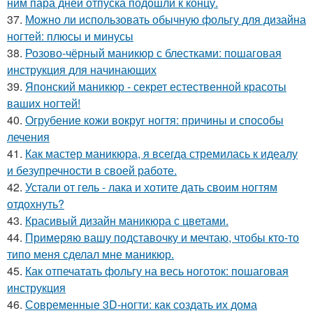
ним пара дней отпуска подошли к концу.
37.
Можно ли использовать обычную фольгу для дизайна
ногтей: плюсы и минусы
38.
Розово-чёрный маникюр с блестками: пошаговая
инструкция для начинающих
39.
Японский маникюр - секрет естественной красоты
ваших ногтей!
40.
Огрубение кожи вокруг ногтя: причины и способы
лечения
41.
Как мастер маникюра, я всегда стремилась к идеалу
и безупречности в своей работе.
42.
Устали от гель - лака и хотите дать своим ногтям
отдохнуть?
43.
Красивый дизайн маникюра с цветами.
44.
Примеряю вашу подставочку и мечтаю, чтобы кто-то
типо меня сделал мне маникюр.
45.
Как отпечатать фольгу на весь ноготок: пошаговая
инструкция
46.
Современные 3D-ногти: как создать их дома