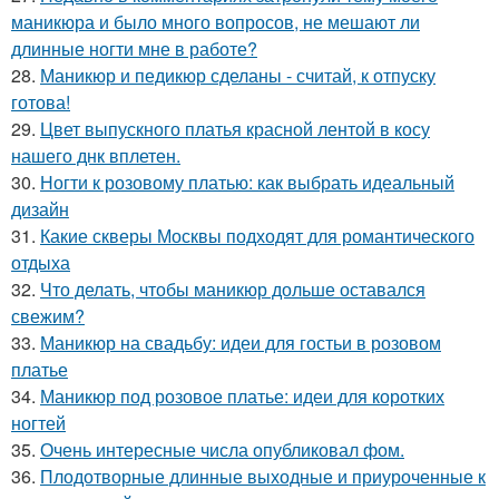
маникюра и было много вопросов, не мешают ли
длинные ногти мне в работе?
28.
Маникюр и педикюр сделаны - считай, к отпуску
готова!
29.
Цвет выпускного платья красной лентой в косу
нашего днк вплетен.
30.
Ногти к розовому платью: как выбрать идеальный
дизайн
31.
Какие скверы Москвы подходят для романтического
отдыха
32.
Что делать, чтобы маникюр дольше оставался
свежим?
33.
Маникюр на свадьбу: идеи для гостьи в розовом
платье
34.
Маникюр под розовое платье: идеи для коротких
ногтей
35.
Очень интересные числа опубликовал фом.
36.
Плодотворные длинные выходные и приуроченные к