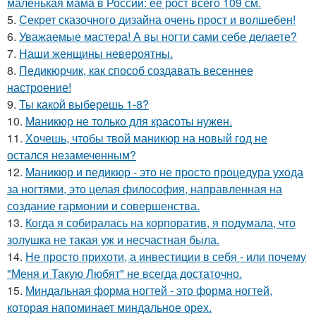
маленькая мама в России: её рост всего 109 см.
5.
Секрет сказочного дизайна очень прост и волшебен!
6.
Уважаемые мастера! А вы ногти сами себе делаете?
7.
Наши женщины невероятны.
8.
Педикюрчик, как способ создавать весеннее
настроение!
9.
Ты какой выберешь 1-8?
10.
Маникюр не только для красоты нужен.
11.
Хочешь, чтобы твой маникюр на новый год не
остался незамеченным?
12.
Маникюр и педикюр - это не просто процедура ухода
за ногтями, это целая философия, направленная на
создание гармонии и совершенства.
13.
Когда я собиралась на корпоратив, я подумала, что
золушка не такая уж и несчастная была.
14.
Не просто прихоти, а инвестиции в себя - или почему
"Меня и Такую Любят" не всегда достаточно.
15.
Миндальная форма ногтей - это форма ногтей,
которая напоминает миндальное орех.