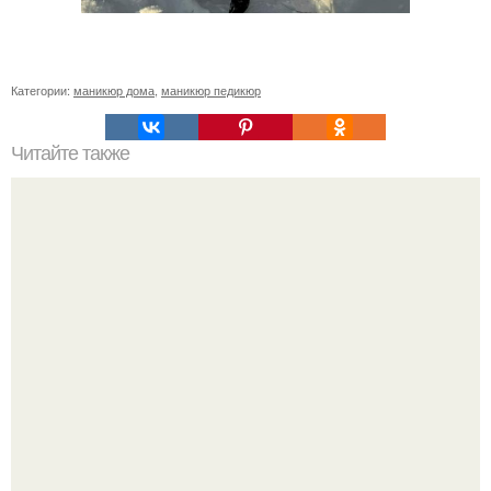
Категории:
маникюр дома
,
маникюр педикюр
Читайте также
Дизайн френч со стразами. Как сделать френч со
стразами — мастер класс пошаговый