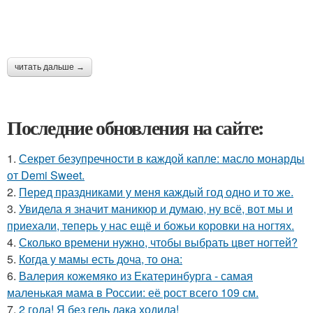
читать дальше →
Последние обновления на сайте:
1.
Секрет безупречности в каждой капле: масло монарды
от Demi Sweet.
2.
Перед праздниками у меня каждый год одно и то же.
3.
Увидела я значит маникюр и думаю, ну всё, вот мы и
приехали, теперь у нас ещё и божьи коровки на ногтях.
4.
Сколько времени нужно, чтобы выбрать цвет ногтей?
5.
Когда у мамы есть доча, то она:
6.
Валерия кожемяко из Екатеринбурга - самая
маленькая мама в России: её рост всего 109 см.
7.
2 года! Я без гель лака ходила!