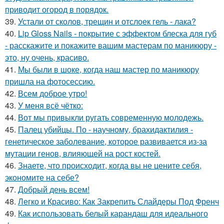
приводит огород в порядок.
39.
Устали от сколов, трещин и отслоек гель - лака?
40.
Lip Gloss Nails - покрытие с эффектом блеска для губ
- расскажите и покажите вашим мастерам по маникюру -
это, ну очень, красиво.
41.
Мы были в шоке, когда наш мастер по маникюру
пришла на фотосессию.
42.
Всем доброе утро!
43.
У меня всё чётко:
44.
Вот мы привыкли ругать современную молодежь.
45.
Палец убийцы. По - научному, брахидактилия -
генетическое заболевание, которое развивается из-за
мутации генов, влияющей на рост костей.
46.
Знаете, что происходит, когда вы не цените себя,
экономите на себе?
47.
Добрый день всем!
48.
Легко и Красиво: Как Закрепить Слайдеры Под Френч
49.
Как использовать белый карандаш для идеального