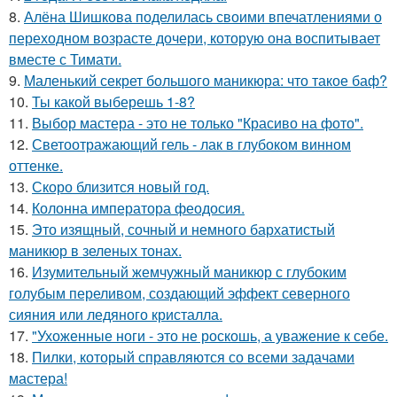
8.
Алёна Шишкова поделилась своими впечатлениями о
переходном возрасте дочери, которую она воспитывает
вместе с Тимати.
9.
Маленький секрет большого маникюра: что такое баф?
10.
Ты какой выберешь 1-8?
11.
Выбор мастера - это не только "Красиво на фото".
12.
Светоотражающий гель - лак в глубоком винном
оттенке.
13.
Скоро близится новый год.
14.
Колонна императора феодосия.
15.
Это изящный, сочный и немного бархатистый
маникюр в зеленых тонах.
16.
Изумительный жемчужный маникюр с глубоким
голубым переливом, создающий эффект северного
сияния или ледяного кристалла.
17.
"Ухоженные ноги - это не роскошь, а уважение к себе.
18.
Пилки, который справляются со всеми задачами
мастера!