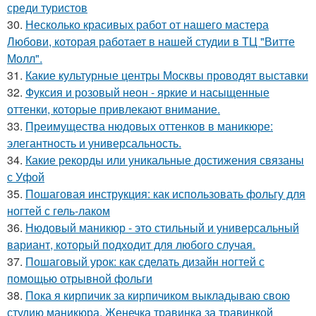
среди туристов
30.
Несколько красивых работ от нашего мастера
Любови, которая работает в нашей студии в ТЦ "Витте
Молл".
31.
Какие культурные центры Москвы проводят выставки
32.
Фуксия и розовый неон - яркие и насыщенные
оттенки, которые привлекают внимание.
33.
Преимущества нюдовых оттенков в маникюре:
элегантность и универсальность.
34.
Какие рекорды или уникальные достижения связаны
с Уфой
35.
Пошаговая инструкция: как использовать фольгу для
ногтей с гель-лаком
36.
Нюдовый маникюр - это стильный и универсальный
вариант, который подходит для любого случая.
37.
Пошаговый урок: как сделать дизайн ногтей с
помощью отрывной фольги
38.
Пока я кирпичик за кирпичиком выкладываю свою
студию маникюра, Женечка травинка за травинкой