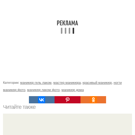
Категории:
маникюр гель лаком
,
мастер маникюра
,
красивый маникюр
,
ногти
маникюр фото
,
маникюр лаком фото
,
маникюр дома
Читайте также