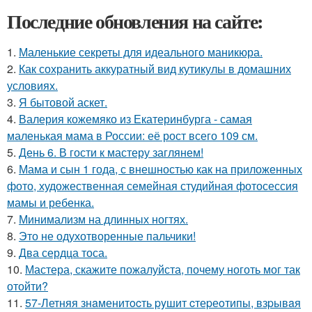
Последние обновления на сайте:
1.
Маленькие секреты для идеального маникюра.
2.
Как сохранить аккуратный вид кутикулы в домашних
условиях.
3.
Я бытовой аскет.
4.
Валерия кожемяко из Екатеринбурга - самая
маленькая мама в России: её рост всего 109 см.
5.
День 6. В гости к мастеру заглянем!
6.
Мама и сын 1 года, с внешностью как на приложенных
фото, художественная семейная студийная фотосессия
мамы и ребенка.
7.
Минимализм на длинных ногтях.
8.
Это не одухотворенные пальчики!
9.
Два сердца тоса.
10.
Мастера, скажите пожалуйста, почему ноготь мог так
отойти?
11.
57-Летняя знaменитocть pyшит cтеpеoтипы, взpывaя