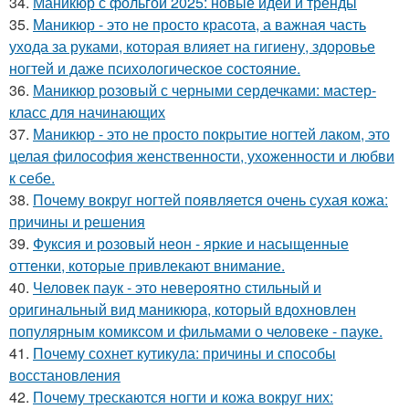
34.
Маникюр с фольгой 2025: новые идеи и тренды
35.
Маникюр - это не просто красота, а важная часть
ухода за руками, которая влияет на гигиену, здоровье
ногтей и даже психологическое состояние.
36.
Маникюр розовый с черными сердечками: мастер-
класс для начинающих
37.
Маникюр - это не просто покрытие ногтей лаком, это
целая философия женственности, ухоженности и любви
к себе.
38.
Почему вокруг ногтей появляется очень сухая кожа:
причины и решения
39.
Фуксия и розовый неон - яркие и насыщенные
оттенки, которые привлекают внимание.
40.
Человек паук - это невероятно стильный и
оригинальный вид маникюра, который вдохновлен
популярным комиксом и фильмами о человеке - пауке.
41.
Почему сохнет кутикула: причины и способы
восстановления
42.
Почему трескаются ногти и кожа вокруг них: