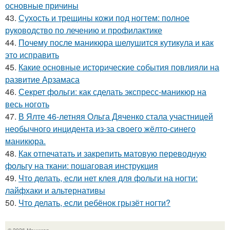
основные причины
43.
Сухость и трещины кожи под ногтем: полное
руководство по лечению и профилактике
44.
Почему после маникюра шелушится кутикула и как
это исправить
45.
Какие основные исторические события повлияли на
развитие Арзамаса
46.
Секрет фольги: как сделать экспресс-маникюр на
весь ноготь
47.
В Ялте 46-летняя Ольга Дяченко стала участницей
необычного инцидента из-за своего жёлто-синего
маникюра.
48.
Как отпечатать и закрепить матовую переводную
фольгу на ткани: пошаговая инструкция
49.
Что делать, если нет клея для фольги на ногти:
лайфхаки и альтернативы
50.
Что делать, если ребёнок грызёт ногти?