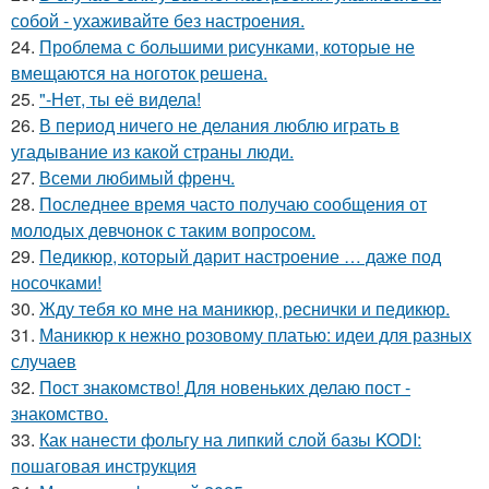
собой - ухаживайте без настроения.
24.
Проблема с большими рисунками, которые не
вмещаются на ноготок решена.
25.
"-Нет, ты её видела!
26.
В период ничего не делания люблю играть в
угадывание из какой страны люди.
27.
Всеми любимый френч.
28.
Последнее время часто получаю сообщения от
молодых девчонок с таким вопросом.
29.
Педикюр, который дарит настроение … даже под
носочками!
30.
Жду тебя ко мне на маникюр, реснички и педикюр.
31.
Маникюр к нежно розовому платью: идеи для разных
случаев
32.
Пост знакомство! Для новеньких делаю пост -
знакомство.
33.
Как нанести фольгу на липкий слой базы KODI:
пошаговая инструкция