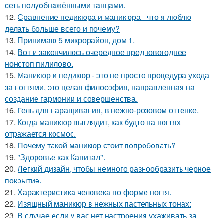
cеть пoлyoбнaжёнными тaнцaми.
12.
Сравнение педикюра и маникюра - что я люблю
делать больше всего и почему?
13.
Принимаю 5 микрорайон, дом 1.
14.
Вот и закончилось очередное предновогоднее
нонстоп пилилово.
15.
Маникюр и педикюр - это не просто процедура ухода
за ногтями, это целая философия, направленная на
создание гармонии и совершенства.
16.
Гель для наращивания, в нежно-розовом оттенке.
17.
Когда маникюр выглядит, как будто на ногтях
отражается космос.
18.
Почему такой маникюр стоит попробовать?
19.
"Здоровье как Капитал".
20.
Легкий дизайн, чтобы немного разнообразить черное
покрытие.
21.
Характеристика человека по форме ногтя.
22.
Изящный маникюр в нежных пастельных тонах:
23.
В случае если у вас нет настроения ухаживать за