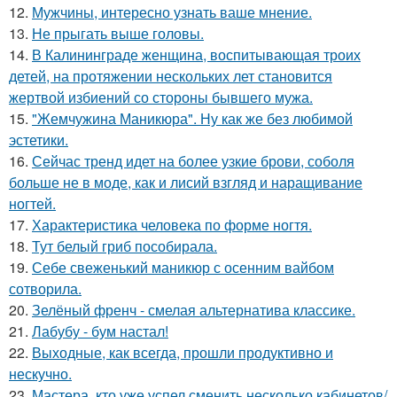
12.
Мужчины, интересно узнать ваше мнение.
13.
Не прыгать выше головы.
14.
В Калининграде женщина, воспитывающая троих
детей, на протяжении нескольких лет становится
жертвой избиений со стороны бывшего мужа.
15.
"Жемчужина Маникюра". Ну как же без любимой
эстетики.
16.
Сейчас тренд идет на более узкие брови, соболя
больше не в моде, как и лисий взгляд и наращивание
ногтей.
17.
Характеристика человека по форме ногтя.
18.
Тут белый гриб пособирала.
19.
Себе свеженький маникюр с осенним вайбом
сотворила.
20.
Зелёный френч - смелая альтернатива классике.
21.
Лабубу - бум настал!
22.
Выходные, как всегда, прошли продуктивно и
нескучно.
23.
Мастера, кто уже успел сменить несколько кабинетов/