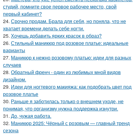
студий, помните свое первое рабочее место, свой
первый кабинет?
24.
Срочно продам. Брала для себя, но поняла, что не
хватает времени делать себе ногти.
25.
Хочешь добавить ярких красок в образ?
26.
Стильный маникюр под розовое платье: идеальные
варианты
27.
Маникюр к нежно розовому платью: идеи для разных
случаев
28.
Обратный френч - один из любимых мной видов
дизайном.
29.
Идеи для ногтевого макияжа: как подобрать цвет под
розовое платье
30.
Раньше я заботилась только о внешнем уходе, не
понимая, что организму нужна поддержка изнутри.
31.
До, чужая работа.
32.
Маникюр 2025: Чёрный с розовым — главный тренд
сезона