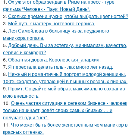
1.
Ох уж этот образ зендаи в Риме на пресс - туре
фильма "Человек - Паук: Новый День".
2.
Сколько времени нужно, чтобы выбрать цвет ногтей?
3.
Мой путь к мастеру ногтевого сервиса.
4.
Лея Самойлова в больницу из-за неудачного
маникюра попала.
5.
Добрый день. Вы за эстетику, минимализм, качество,
сервис и комфорт?
6.
Обратная дорога. Королевская_анархия.
7.
Я перестала делать гель - лак много лет назад.
8.
Нежный и романтичный портрет молодой женщины,
100% сходство, утопающей в пышных розовых пионах.
9.
Промт. Создайте мой образ, максимально сохранив
мою внешность.
10.
Очень частая ситуация в сетевом бизнесе - человек
только начинает, зовёт своих самых близких … и
получает одни "нет".
11.
Что может быть более женственным чем маникюр в
красных оттенках.