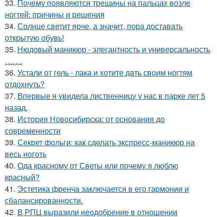
33.
Почему появляются трещины на пальцах возле
ногтей: причины и решения
34.
Солнце светит ярче, а значит, пора доставать
открытую обувь!
35.
Нюдовый маникюр - элегантность и универсальность
…….
36.
Устали от гель - лака и хотите дать своим ногтям
отдохнуть?
37.
Впервые я увидела лиственницу у нас в парке лет 5
назад.
38.
История Новосибирска: от основания до
современности
39.
Секрет фольги: как сделать экспресс-маникюр на
весь ноготь
40.
Ода красному от Светы или почему я люблю
красный?
41.
Эстетика френча заключается в его гармонии и
сбалансированности.
42.
В РПЦ выразили неодобрение в отношении