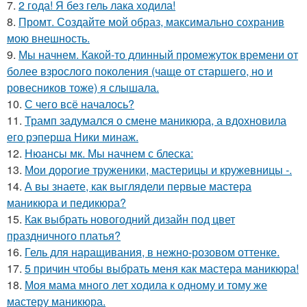
7.
2 года! Я без гель лака ходила!
8.
Промт. Создайте мой образ, максимально сохранив
мою внешность.
9.
Мы начнем. Какой-то длинный промежуток времени от
более взрослого поколения (чаще от старшего, но и
ровесников тоже) я слышала.
10.
С чего всё началось?
11.
Трамп задумался о смене маникюра, а вдохновила
его рэперша Ники минаж.
12.
Нюансы мк. Мы начнем с блеска:
13.
Мои дорогие труженики, мастерицы и кружевницы -.
14.
А вы знаете, как выглядели первые мастера
маникюра и педикюра?
15.
Как выбрать новогодний дизайн под цвет
праздничного платья?
16.
Гель для наращивания, в нежно-розовом оттенке.
17.
5 причин чтобы выбрать меня как мастера маникюра!
18.
Моя мама много лет ходила к одному и тому же
мастеру маникюра.