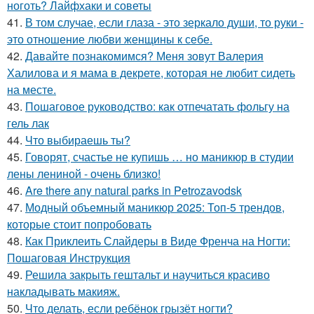
ноготь? Лайфхаки и советы
41.
В том случае, если глаза - это зеркало души, то руки -
это отношение любви женщины к себе.
42.
Давайте познакомимся? Меня зовут Валерия
Халилова и я мама в декрете, которая не любит сидеть
на месте.
43.
Пошаговое руководство: как отпечатать фольгу на
гель лак
44.
Что выбираешь ты?
45.
Говорят, счастье не купишь … но маникюр в студии
лены лениной - очень близко!
46.
Are there any natural parks in Petrozavodsk
47.
Модный объемный маникюр 2025: Топ-5 трендов,
которые стоит попробовать
48.
Как Приклеить Слайдеры в Виде Френча на Ногти:
Пошаговая Инструкция
49.
Решила закрыть гештальт и научиться красиво
накладывать макияж.
50.
Что делать, если ребёнок грызёт ногти?