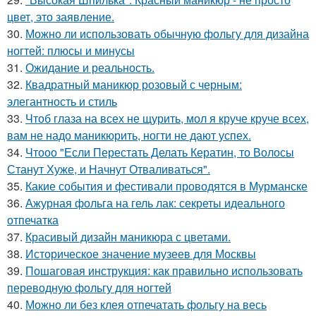
цвет, это заявление.
30.
Можно ли использовать обычную фольгу для дизайна
ногтей: плюсы и минусы
31.
Ожидание и реальность.
32.
Квадратный маникюр розовый с черным:
элегантность и стиль
33.
Чтоб глаза на всех не щурить, мол я круче круче всех,
вам не надо маникюрить, ногти не дают успех.
34.
Чтооо "Если Перестать Делать Кератин, то Волосы
Станут Хуже, и Начнут Отваливаться".
35.
Какие события и фестивали проводятся в Мурманске
36.
Ажурная фольга на гель лак: секреты идеального
отпечатка
37.
Красивый дизайн маникюра с цветами.
38.
Историческое значение музеев для Москвы
39.
Пошаговая инструкция: как правильно использовать
переводную фольгу для ногтей
40.
Можно ли без клея отпечатать фольгу на весь