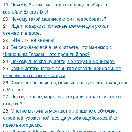
19.
Почему бьюти - мастера все чаще выбирают
коктейли Energy Diet.
20.
Почему такой маникюр стоит попробовать?
21.
Идеи подарков: полезные мелочи для уюта и
свежести в доме.
22.
"-Нет, ты её видела!
23.
Вы серьёзно всё ещё считаете, что маникюр с
"Кошачьим Глазом" - это прошлый век?
24.
Почему я не крашу ногти, но хожу на маникюр?
25.
Какие исторические события оказали наибольшее
влияние на развитие Калуги
26.
Какие необычные подземные сооружения находятся
в Москве
27.
Песок, солнце, море: как сохранить красоту стоп в
отпуске?
28.
Многие мужчины мечтают о женщине с обложки:
стройной, ухоженной, всегда улыбающейся хозяйке
идеального дома.
29.
"Высокая Шпилька". Красный маникюр - не просто