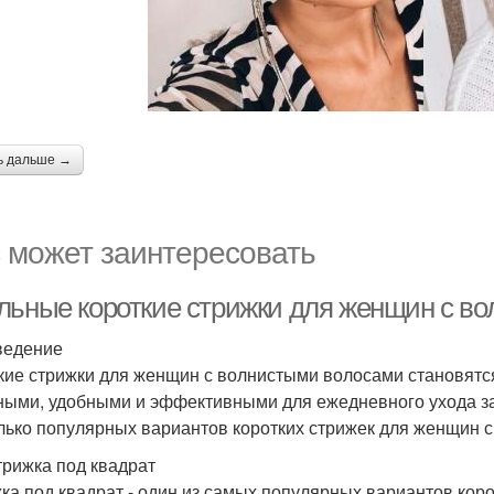
ь дальше →
 может заинтересовать
льные короткие стрижки для женщин с в
ведение
кие стрижки для женщин с волнистыми волосами становятс
ными, удобными и эффективными для ежедневного ухода за
лько популярных вариантов коротких стрижек для женщин 
трижка под квадрат
ка под квадрат - один из самых популярных вариантов кор