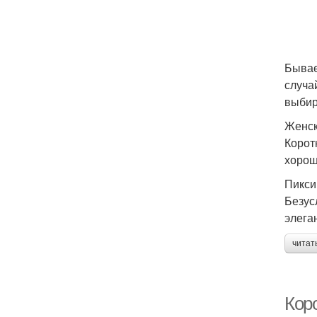
Бывае
случа
выбир
Женск
Корот
хорош
Пикси
Безус
элега
читат
Кор