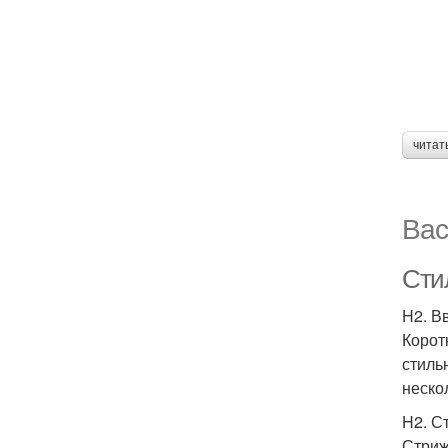
читат
Вас
Сти
H2. В
Корот
стиль
неско
H2. С
Стриж