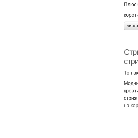
Плюсы
корот
читат
Стр
стр
Топ а
Модны
креат
стриж
на ко