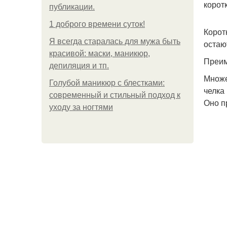
корот
публикации.
1 доброго времени суток!
Корот
Я всегда старалась для мужа быть
остаю
красивой: маски, маникюр,
Преим
депиляция и тп.
Множе
Голубой маникюр с блестками:
челка
современный и стильный подход к
Оно п
уходу за ногтями