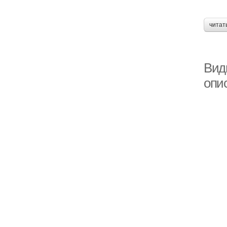
читат
Вид
опи