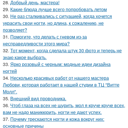
28.
Добрый день, мастера!
29.
Какие блюда лучше всего попробовать летом
30.
Не раз сталкивались с ситуацией, когда хочется
украсить свои ногти, но длина, к сожалению, не
позволяет?
31.
Помогите, что делать с гневом из-за
несправедливости этого мира?
32.
Тот момент, когда сделала штук 30 фото и теперь не
знаю какое выбрать.
33.
Ярко розовый с черным: модные идеи дизайна
ногтей
34.
Несколько красивых работ от нашего мастера
Любови, которая работает в нашей студии в ТЦ "Витте
Молл".
35.
Внешний вид проводника.
36.
Чтоб глаза на всех не щурить, мол я круче круче всех,
вам не надо маникюрить, ногти не дают успех.
37.
Почему трескаются ногти и кожа вокруг них:
основные причины