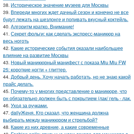
38.
Историческое значение музеев для Москвы
39.
Впереди многих ждет дачный сезон и конечно не все
будут лежать на шезлонге и попивать вкусный коктейль.
40.
Алгоритм кратко. Внимание!
41.
Секрет фольги: как сделать экспресс-маникюр на
весь ноготь
42.
Какие исторические события оказали наибольшее
влияние на развитие Москвы
43.
Новый маникюрный манифест с показа Miu Miu FW
25: короткие ногти + глиттер.
44.
Добрый день. Хочу начать работать, но не знаю какой
прайс делать.
45.
Почему-то у многих представление о маникюре, что
он обязательно должен быть с покрытием (лак/ гель - лак.
46.
Уход за ручками.
47.
dailyЖеня. Кто сказал, что женщина должна
выбирать между маникюром и стрельбой?
48.
Какие из них древние, а какие современные