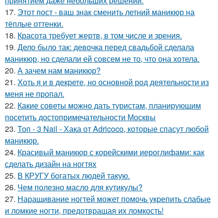
принятием даже небольших решений.
17.
Этот пост - ваш знак сменить летний маникюр на
тёплые оттенки.
18.
Красота требует жертв, в том числе и зрения.
19.
Дело было так: девочка перед свадьбой сделала
маникюр, но сделали ей совсем не то, что она хотела.
20.
А зачем нам маникюр?
21.
Хоть я и в декрете, но основной род деятельности из
меня не пропал.
22.
Какие советы можно дать туристам, планирующим
посетить достопримечательности Москвы
23.
Топ - 3 Nail - Хака от Adricoco, которые спасут любой
маникюр.
24.
Красивый маникюр с корейскими иероглифами: как
сделать дизайн на ногтях
25.
В КРУГУ богатых людей такую.
26.
Чем полезно масло для кутикулы?
27.
Наращивание ногтей может помочь укрепить слабые
и ломкие ногти, предотвращая их ломкость!