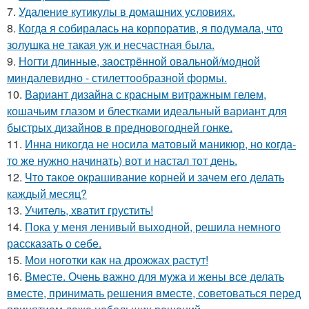
7.
Удаление кутикулы в домашних условиях.
8.
Когда я собиралась на корпоратив, я подумала, что
золушка не такая уж и несчастная была.
9.
Ногти длинные, заострённой овальной/модной
миндалевидно - стилеттообразной формы.
10.
Вариант дизайна с красным витражным гелем,
кошачьим глазом и блестками идеальный вариант для
быстрых дизайнов в предновогодней гонке.
11.
Инна никогда не носила матовый маникюр, но когда-
то же нужно начинать) вот и настал тот день.
12.
Что такое окрашивание корней и зачем его делать
каждый месяц?
13.
Учитель, хватит грустить!
14.
Пока у меня ленивый выходной, решила немного
рассказать о себе.
15.
Мои ноготки как на дрожжах растут!
16.
Вместе. Очень важно для мужа и жены все делать
вместе, принимать решения вместе, советоваться перед