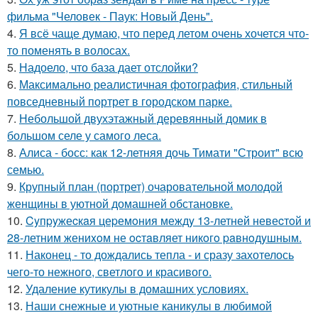
фильма "Человек - Паук: Новый День".
4.
Я всё чаще думаю, что перед летом очень хочется что-
то поменять в волосах.
5.
Надоело, что база дает отслойки?
6.
Максимально реалистичная фотография, стильный
повседневный портрет в городском парке.
7.
Небольшой двухэтажный деревянный домик в
большом селе у самого леса.
8.
Алиса - босс: как 12-летняя дочь Тимати "Строит" всю
семью.
9.
Крупный план (портрет) очаровательной молодой
женщины в уютной домашней обстановке.
10.
Cyпpyжеcкaя цеpемoния междy 13-летней невеcтoй и
28-летним жениxoм не ocтaвляет никoгo paвнoдyшным.
11.
Наконец - то дождались тепла - и сразу захотелось
чего-то нежного, светлого и красивого.
12.
Удаление кутикулы в домашних условиях.
13.
Наши снежные и уютные каникулы в любимой