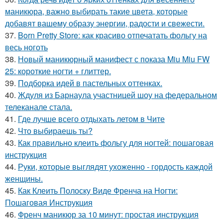
маникюра, важно выбирать такие цвета, которые
добавят вашему образу энергии, радости и свежести.
37.
Born Pretty Store: как красиво отпечатать фольгу на
весь ноготь
38.
Новый маникюрный манифест с показа Miu Miu FW
25: короткие ногти + глиттер.
39.
Подборка идей в пастельных оттенках.
40.
Ждуля из Барнаула участницей шоу на федеральном
телеканале стала.
41.
Где лучше всего отдыхать летом в Чите
42.
Что выбираешь ты?
43.
Как правильно клеить фольгу для ногтей: пошаговая
инструкция
44.
Руки, которые выглядят ухоженно - гордость каждой
женщины.
45.
Как Клеить Полоску Виде Френча на Ногти:
Пошаговая Инструкция
46.
Френч маникюр за 10 минут: простая инструкция