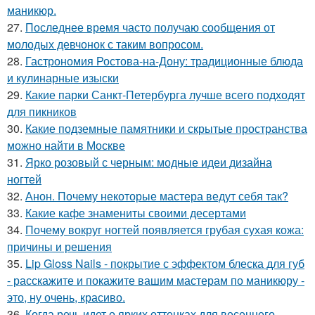
маникюр.
27.
Последнее время часто получаю сообщения от
молодых девчонок с таким вопросом.
28.
Гастрономия Ростова-на-Дону: традиционные блюда
и кулинарные изыски
29.
Какие парки Санкт-Петербурга лучше всего подходят
для пикников
30.
Какие подземные памятники и скрытые пространства
можно найти в Москве
31.
Ярко розовый с черным: модные идеи дизайна
ногтей
32.
Анон. Почему некоторые мастера ведут себя так?
33.
Какие кафе знамениты своими десертами
34.
Почему вокруг ногтей появляется грубая сухая кожа:
причины и решения
35.
Lip Gloss Nails - покрытие с эффектом блеска для губ
- расскажите и покажите вашим мастерам по маникюру -
это, ну очень, красиво.
36.
Когда речь идет о ярких оттенках для весеннего