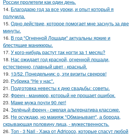
России пролетели как один день.
14.
Благодарю год за все уроки, и опыт который я
получила.
15.
Одно действие, которое помогает мне заснуть за две
минуты.
16.
В год "Огненной Лошади" актуальны яркие и
блестящие маникюры.
17.
У кого-нибудь растут так ногти за 1 месяц?
18.
Нас ожидает год красной, огненной лошади,
естественно, главный цвет - красный.
19.
13/52. Понедельник: о, эти визиты свекров!
20.
Рубрика "Не у нас".
21.
Подготовка невесты к дню свадьбы: советы.
22.
Френч - маникюр, который не прощает ошибок.
23.
Маме мужа почти 90 лет!
24.
Зелёный френч - смелая альтернатива классике.
25.
Не осуждаю, но макияж "Обманывает", а борода,
скрывающая половину лица, - мужественность.
26.
Топ - 3 Nail - Хака от Adricoco, которые спасут любой