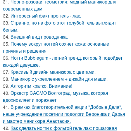
31.
Черно-розовая геометрия: модный маникюр для
современных дам
32.
Интересный факт про гель - лак.
33.
Странно, но на фото этот голубой гель выглядит
белым.
34.
Внешний вид проводника.
35.
Почему вокруг ногтей сохнет кожа: основные
причины и решения
36.
Ногти Bubblegum - летний тренд, который подойдет
каждой девушке.
37.
Красивый дизайн маникюра с цветами.
38.
Маникюр с укреплением + дизайн для маши.
39.
Алгоритм кратко. Внимание!
40.
Оркестр CAGMO Волгоград: музыка, которая
вдохновляет и поражает
41.
В рамках благотворительной акции "Добрые Дела",
наше учреждение посетили подологи Вероника и Дарья
и мастер маникюра Анастасия.
42.
Как сделать ногти с фольгой гель лак: пошаговая