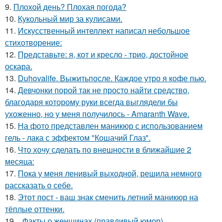
9.
Плохой день? Плохая погода?
10.
Кукольный мир за кулисами.
11.
Искусственный интеллект написал небольшое
стихотворение:
12.
Представьте: я, кот и кресло - трио, достойное
оскара.
13.
Duhovalife. Выжитьпосле. Каждое утро я кофе пью.
14.
Девчонки порой так не просто найти средство,
благодаря которому руки всегда выглядели бы
ухоженно, но у меня получилось - Amaranth Wave.
15.
На фото представлен маникюр с использованием
гель - лака с эффектом "Кошачий Глаз".
16.
Что хочу сделать по внешности в ближайшие 2
месяца:
17.
Пока у меня ленивый выходной, решила немного
рассказать о себе.
18.
Этот пост - ваш знак сменить летний маникюр на
тёплые оттенки.
19.
_Факты о женщинах (правдивый юмор).