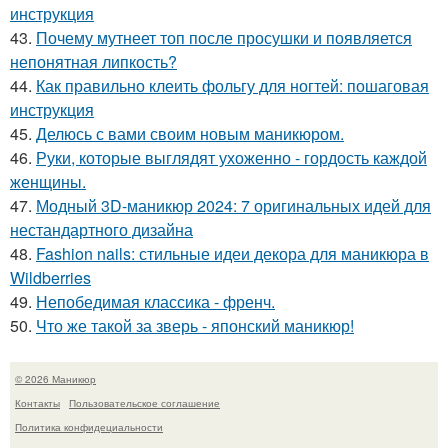
инструкция
43.
Почему мутнеет топ после просушки и появляется
непонятная липкость?
44.
Как правильно клеить фольгу для ногтей: пошаговая
инструкция
45.
Делюсь с вами своим новым маникюром.
46.
Руки, которые выглядят ухоженно - гордость каждой
женщины.
47.
Модный 3D-маникюр 2024: 7 оригинальных идей для
нестандартного дизайна
48.
Fashion nails: стильные идеи декора для маникюра в
Wildberries
49.
Непобедимая классика - френч.
50.
Что же такой за зверь - японский маникюр!
© 2026 Маникюр
Контакты
Пользовательское соглашение
Политика конфидециальности