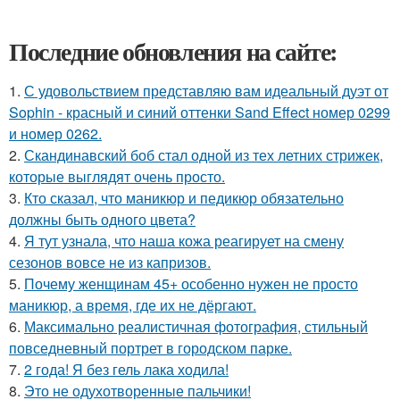
Последние обновления на сайте:
1.
С удовольствием представляю вам идеальный дуэт от
Sophin - красный и синий оттенки Sand Effect номер 0299
и номер 0262.
2.
Скандинавский боб стал одной из тех летних стрижек,
которые выглядят очень просто.
3.
Кто сказал, что маникюр и педикюр обязательно
должны быть одного цвета?
4.
Я тут узнала, что наша кожа реагирует на смену
сезонов вовсе не из капризов.
5.
Почему женщинам 45+ особенно нужен не просто
маникюр, а время, где их не дёргают.
6.
Максимально реалистичная фотография, стильный
повседневный портрет в городском парке.
7.
2 года! Я без гель лака ходила!
8.
Это не одухотворенные пальчики!