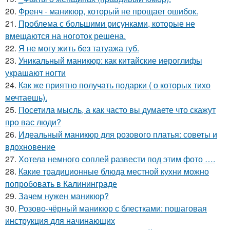
20.
Френч - маникюр, который не прощает ошибок.
21.
Проблема с большими рисунками, которые не
вмещаются на ноготок решена.
22.
Я не могу жить без татуажа губ.
23.
Уникальный маникюр: как китайские иероглифы
украшают ногти
24.
Как же приятно получать подарки ( о которых тихо
мечтаешь).
25.
Посетила мысль, а как часто вы думаете что скажут
про вас люди?
26.
Идеальный маникюр для розового платья: советы и
вдохновение
27.
Хотела немного соплей развести под этим фото ….
28.
Какие традиционные блюда местной кухни можно
попробовать в Калининграде
29.
Зачем нужен маникюр?
30.
Розово-чёрный маникюр с блестками: пошаговая
инструкция для начинающих