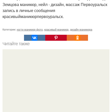
Земцова маникюр, нейл - дизайн, массаж Первоуральск
запись в личные сообщения
красивыйманикюрпервоуральск.
Категории:
ногти маникюр фото
,
красивый маникюр
,
дизайн маникюра
Читайте также
Французский маникюр акриловым маркером: пошаговая
инструкция