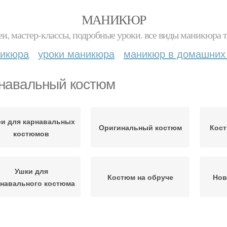
МАНИКЮР
и, мастер-классы, подробные уроки. все виды маникюра т
никюра
уроки маникюра
маникюр в домашних
навальный костюм
и для карнавальных
Оригинальный костюм
Кост
костюмов
Ушки для
Костюм на обруче
Нов
рнавального костюма
Лисы для костюма
Универсальный костюм