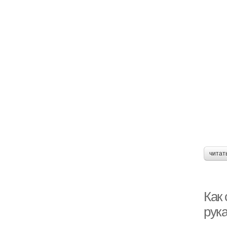
читат
Как 
рук