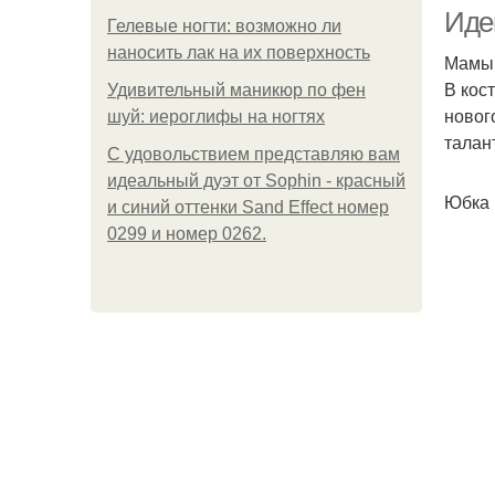
Иде
Гелевые ногти: возможно ли
наносить лак на их поверхность
Мамы,
В кос
Удивительный маникюр по фен
новог
шуй: иероглифы на ногтях
талан
С удовольствием представляю вам
идеальный дуэт от Sophin - красный
Юбка 
и синий оттенки Sand Effect номер
0299 и номер 0262.