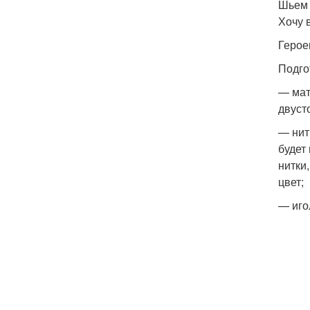
Шьем 
Хочу 
Герое
Подго
— мат
двуст
— нит
будет
нитки
цвет;
— иго