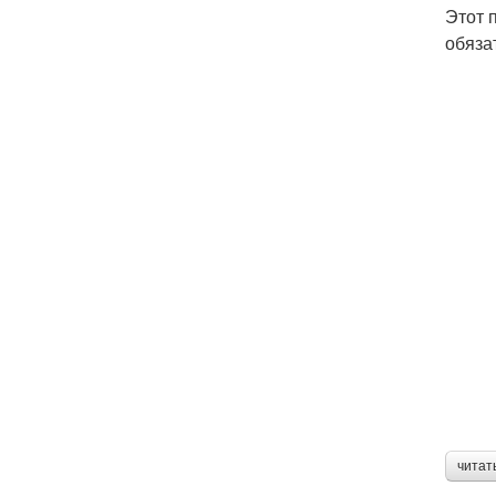
Этот 
обяза
читат