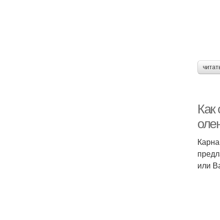
читат
Как
оле
Карна
предл
или В