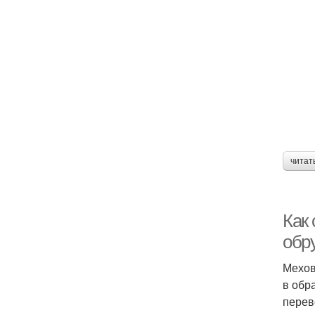
читат
Как
обр
Мехов
в обр
перев