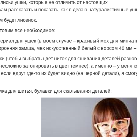
лисьи ушки, которые не отличить от настоящих
вам рассказать и показать, как я делаю натуралистичные уш
м будет лисенок.
товим все необходимое:
ериал для ушек (в моем случае – красивый мех для миниат
оронняя замша, мех искусственный белый с ворсом 40 мм –
ки (чтобы выбрать цвет ниток для сшивания деталей разного
 несложно затонировать в цвет темнее), а именно – у меня 
, если вдруг где-то их будет видно (на черной детали), я см
лка для шитья, булавки для скалывания деталей;