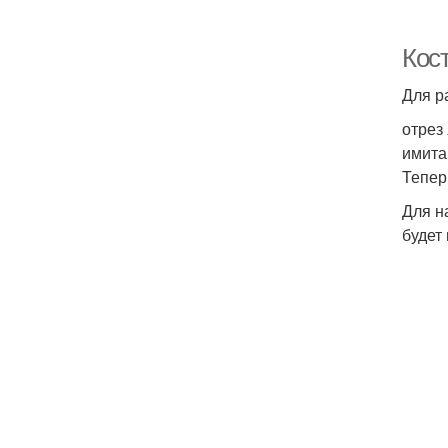
Кос
Для р
отрез
имита
Тепер
Для н
будет