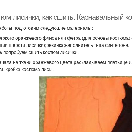
тюм лисички, как сшить. Карнавальный к
аботы подготовим следующие материалы:
 яркого оранжевого флиса или фетра (для основы костюма);
ции шерсти лисички);резинка;наполнитель типа синтепона.
ь попробуем сшить костюм лисички.
ачала на ткани оранжевого цвета раскладываем платьице и
 выкройка костюма лисы.