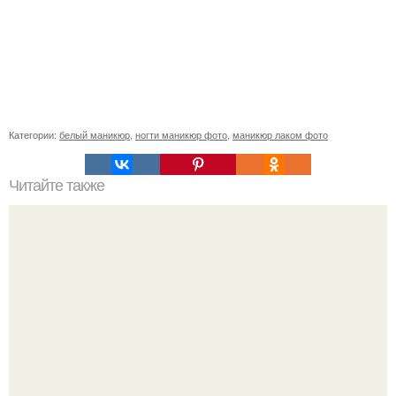
Категории:
белый маникюр
,
ногти маникюр фото
,
маникюр лаком фото
Читайте также
Рисуем по мокрому лаку: простой способ создания
удивительных рисунков