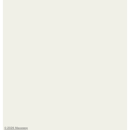
5 Промптов для мастера маникюра.
Чем дольше вас радует "Красивая, Удобная Обувь".
© 2026 Маникюр