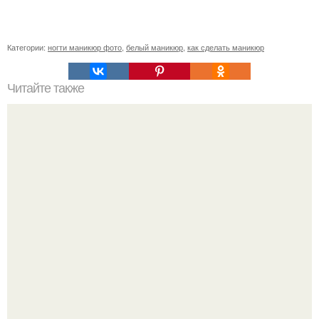
Категории:
ногти маникюр фото
,
белый маникюр
,
как сделать маникюр
Читайте также
Британка женская стрижка. Мужская стрижка Британка