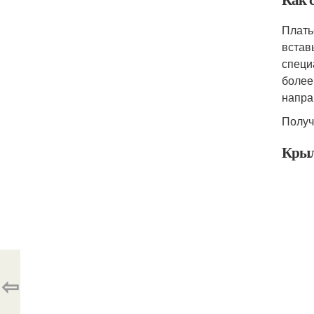
Плать
встав
специ
более
напра
Получ
Крыл
⇦