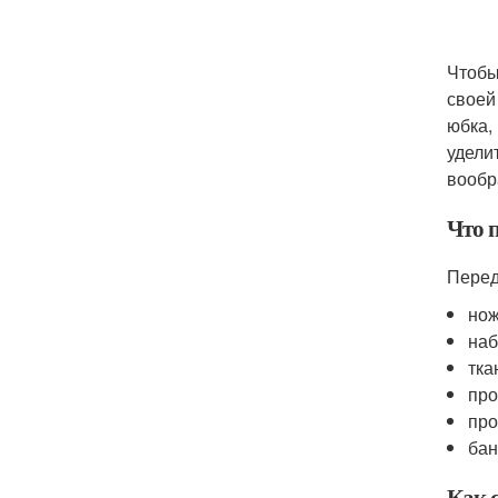
Чтобы
своей
юбка,
удели
вообр
Что 
Перед
нож
наб
тка
про
про
бан
Как 