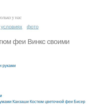
олько у нас
 условиях
фото
стюм феи Винкс своими
и руками
и
умами Канзаши Костюм цветочной феи Бисер