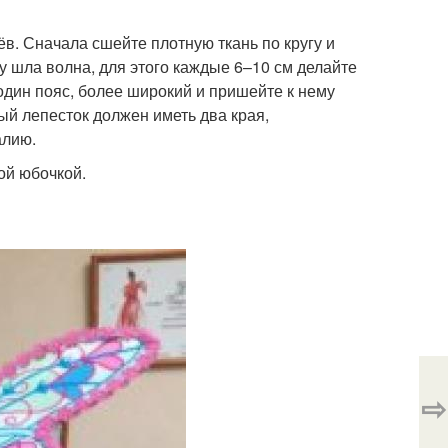
ёв. Сначала сшейте плотную ткань по кругу и
гу шла волна, для этого каждые 6–10 см делайте
один пояс, более широкий и пришейте к нему
ый лепесток должен иметь два края,
алию.
ой юбочкой.
⇨