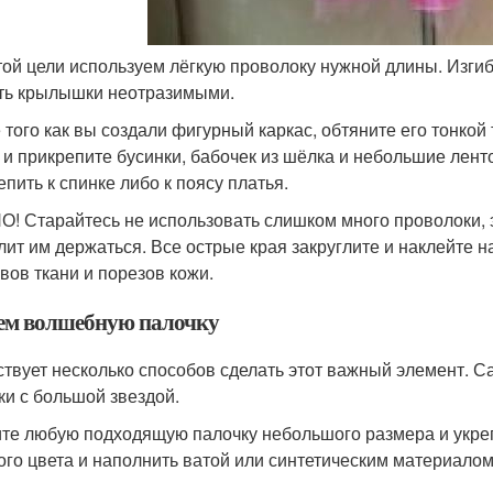
той цели используем лёгкую проволоку нужной длины. Изги
ть крылышки неотразимыми.
 того как вы создали фигурный каркас, обтяните его тонкой
 и прикрепите бусинки, бабочек из шёлка и небольшие лент
епить к спинке либо к поясу платья.
! Старайтесь не использовать слишком много проволоки, э
лит им держаться. Все острые края закруглите и наклейте н
вов ткани и порезов кожи.
ем волшебную палочку
твует несколько способов сделать этот важный элемент. 
ки с большой звездой.
те любую подходящую палочку небольшого размера и укрепи
ого цвета и наполнить ватой или синтетическим материалом.