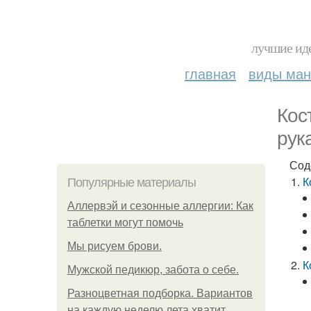
лучшие иде
главная
виды ма
Кос
рук
Сод
К
Популярные материалы
Аллервэй и сезонные аллергии: Как
таблетки могут помочь
Мы рисуем брови.
К
Мужской педикюр, забота о себе.
Разноцветная подборка. Вариантов
на каждую неделю лета хватит.