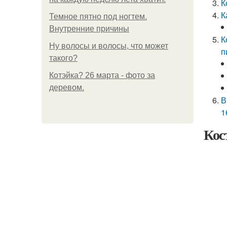
К
К
Темное пятно под ногтем.
Внутренние причины
К
Ну волосы и волосы, что может
п
такого?
Котэйка? 26 марта - фото за
деревом.
В
1
Кос