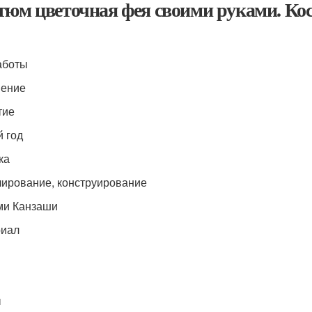
тюм цветочная фея своими руками. Ко
аботы
шение
тие
 год
ка
ирование, конструирование
ми Канзаши
риал
ы