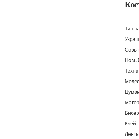
Кос
Тип р
Укра
Собы
Новый
Техни
Модел
Цума
Мате
Бисер
Клей
Лент