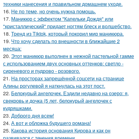
техники нанесения и правильном домашнем уходе.
16.
Не по теме, но очень нужна помощь.
17.
Маникюр с эффектом "Капельки Дождя" или
"кристаллический" придает ногтям блеск и волшебство.
18.
Тренд из Tiktok, который покорил мир маникюра.
19.
Что хочу сделать по внешности в ближайшие 2
месяца:
20.
Этот маникюр выполнен в нежной пастельной гамме
с использованием двух основных оттенков: светло -
сиреневого и пудрово - розового.
21.
На просторах запрещённой соцсети на странице
Алины рогулевой я наткнулась на этот пост.
22.
Белокурый ангелочек. Ездили недавно на озеро: я,
свекровь и дочка (5 лет, белокурый ангелочек с
кудряшками.
23.
Доброго дня всем!
24.
А вот и обложка будущего романа!
25.
Какова история основания Кирова и как он
развивался с течения времени