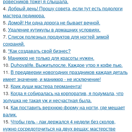
ровесников тоже) я слышала.
4.
Добрый день! Прошу совета, если тут есть подологи
мастера педикюра.
5.
Домой! Ни одна дорога не бывает вечной.
6.
Удаление кутикулы в домашних условиях.
7.
Список полезных продуктов для ногтей зимой
сохраняй.
8.
"Как создавать свой бизнес?
9.
Маникюр не только для красоты нужен.
10.
Duhovalife. Выжитьпосле. Каждое утро я кофе пью.
11.
В преддверии новогодних праздников каждая деталь
имеет значение, и маникюр - не исключение!
12.
Крик души мастера перманента!
13.
Когда я собиралась на корпоратив, я подумала, что
золушка не такая уж и несчастная была.
14.
Как поставить верхнюю форму на ногти, где мешает
валик.
15.
Чтобы гель - лак держался 4 недели без сколов,
нужно сосредоточиться на двух вещах: мастерстве