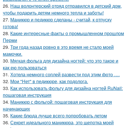
26.
Наш волонтерский отряд отправился в детский дом,
чтобы подарить детям немного тепла и заботы!
27.
Маникюр и педикюр сделаны - считай, к отпуску
готова!
28.
Какие интересные факты о промышленном прошлом
Перми
29.
Три года назад ровно в это время не стало моей
мамочки.
30.
Мягкая фольга для дизайна ногтей: что это такое и
как ею пользоваться
31.
Хотела немного соплей развести под этим фото ….
32.
Мои "Нет" в педикюре, как подолога.
33.
Как использовать фольгу для дизайна ногтей RuNail:
пошаговая инструкция
34.
Маникюр с фольгой: пошаговая инструкция для
начинающих
35.
Какие блюда лучше всего попробовать летом
36.
Секрет идеального маникюра, это щепотка моей