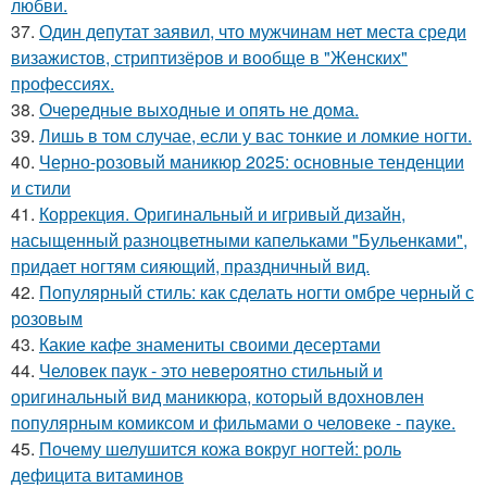
любви.
37.
Один депутат заявил, что мужчинам нет места среди
визажистов, стриптизёров и вообще в "Женских"
профессиях.
38.
Очередные выходные и опять не дома.
39.
Лишь в том случае, если у вас тонкие и ломкие ногти.
40.
Черно-розовый маникюр 2025: основные тенденции
и стили
41.
Коррекция. Оригинальный и игривый дизайн,
насыщенный разноцветными капельками "Бульенками",
придает ногтям сияющий, праздничный вид.
42.
Популярный стиль: как сделать ногти омбре черный с
розовым
43.
Какие кафе знамениты своими десертами
44.
Человек паук - это невероятно стильный и
оригинальный вид маникюра, который вдохновлен
популярным комиксом и фильмами о человеке - пауке.
45.
Почему шелушится кожа вокруг ногтей: роль
дефицита витаминов