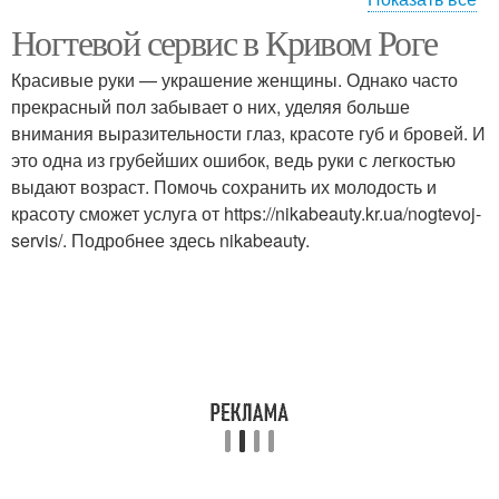
Ногтевой сервис в Кривом Роге
красивый маникюр
Руки с помощью
Красивые руки — украшение женщины. Однако часто
прекрасный пол забывает о них, уделяя больше
внимания выразительности глаз, красоте губ и бровей. И
это одна из грубейших ошибок, ведь руки с легкостью
Женские руки
Цитаты про руки
выдают возраст. Помочь сохранить их молодость и
красоту сможет услуга от https://nikabeauty.kr.ua/nogtevoj-
servis/. Подробнее здесь nikabeauty.
Красивый пост