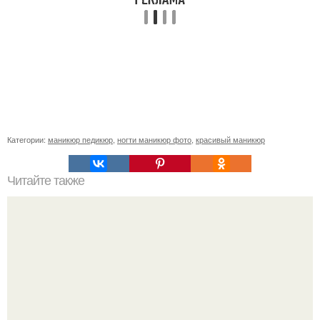
Категории:
маникюр педикюр
,
ногти маникюр фото
,
красивый маникюр
Читайте также
Как ухаживать за волосами и ногтями?