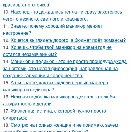
красивых ноготочков!
10.
Наконец - то дождались тепла - и сразу захотелось
чего-то нежного, светлого и красивого.
11.
Знаете, почему хороший маникюр меняет
настроение?
12.
Хочется выглядеть дорого, а бюджет поёт романсы?
13.
Хочешь, чтобы твой маникюр на новый год не
остался незамеченным?
14.
Маникюр и педикюр - это не просто процедура ухода
за ногтями, это целая философия, направленная на
создание гармонии и совершенства.
15.
А вы знаете, как выглядели первые мастера
маникюра и педикюра?
16.
Нежная подборка маникюров для тех, кто любит
аккуратность и детали.
17.
Жизненная истина, с которой нужно просто
смириться:
18.
Смотрю на полных женщин и не понимаю, зачем
такие бочки делают маникюр и ботокс?