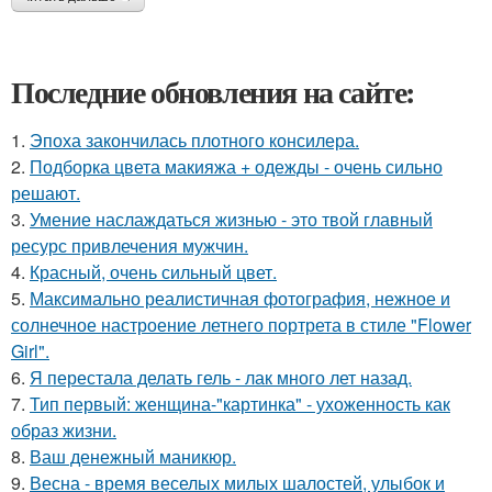
Последние обновления на сайте:
1.
Эпоха закончилась плотного консилера.
2.
Подборка цвета макияжа + одежды - очень сильно
решают.
3.
Умение наслаждаться жизнью - это твой главный
ресурс привлечения мужчин.
4.
Красный, очень сильный цвет.
5.
Максимально реалистичная фотография, нежное и
солнечное настроение летнего портрета в стиле "Flower
Girl".
6.
Я перестала делать гель - лак много лет назад.
7.
Тип первый: женщина-"картинка" - ухоженность как
образ жизни.
8.
Ваш денежный маникюр.
9.
Весна - время веселых милых шалостей, улыбок и