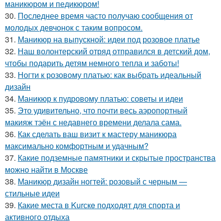
маникюром и педикюром!
30.
Последнее время часто получаю сообщения от
молодых девчонок с таким вопросом.
31.
Маникюр на выпускной: идеи под розовое платье
32.
Наш волонтерский отряд отправился в детский дом,
чтобы подарить детям немного тепла и заботы!
33.
Ногти к розовому платью: как выбрать идеальный
дизайн
34.
Маникюр к пудровому платью: советы и идеи
35.
Это удивительно, что почти весь аэропортный
макияж тэён с недавнего времени делала сама.
36.
Как сделать ваш визит к мастеру маникюра
максимально комфортным и удачным?
37.
Какие подземные памятники и скрытые пространства
можно найти в Москве
38.
Маникюр дизайн ногтей: розовый с черным —
стильные идеи
39.
Какие места в Kurскe подходят для спорта и
активного отдыха