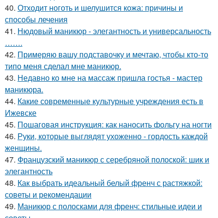
40.
Отходит ноготь и шелушится кожа: причины и
способы лечения
41.
Нюдовый маникюр - элегантность и универсальность
…….
42.
Примеряю вашу подставочку и мечтаю, чтобы кто-то
типо меня сделал мне маникюр.
43.
Недавно ко мне на массаж пришла гостья - мастер
маникюра.
44.
Какие современные культурные учреждения есть в
Ижевске
45.
Пошаговая инструкция: как наносить фольгу на ногти
46.
Руки, которые выглядят ухоженно - гордость каждой
женщины.
47.
Французский маникюр с серебряной полоской: шик и
элегантность
48.
Как выбрать идеальный белый френч с растяжкой:
советы и рекомендации
49.
Маникюр с полосками для френч: стильные идеи и
советы