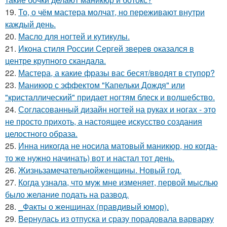
19.
То, о чём мастера молчат, но переживают внутри
каждый день.
20.
Масло для ногтей и кутикулы.
21.
Икона стиля России Сергей зверев оказался в
центре крупного скандала.
22.
Мастера, а какие фразы вас бесят/вводят в ступор?
23.
Маникюр с эффектом "Капельки Дождя" или
"кристаллический" придает ногтям блеск и волшебство.
24.
Согласованный дизайн ногтей на руках и ногах - это
не просто прихоть, а настоящее искусство создания
целостного образа.
25.
Инна никогда не носила матовый маникюр, но когда-
то же нужно начинать) вот и настал тот день.
26.
Жизньзамечательнойженщины. Новый год.
27.
Когда узнала, что муж мне изменяет, первой мыслью
было желание подать на развод.
28.
_Факты о женщинах (правдивый юмор).
29.
Вернулась из отпуска и сразу порадовала варварку